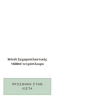
Μπόλ ζαχαροπλαστικής
1600ml τετράπλευρο
ΠΡΟΣΘΉΚΗ ΣΤΗΝ
ΛΊΣΤΑ