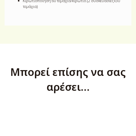
Κιβωτιοποίηση:60 τεμάχια/κιβώτιο.(2 συσκευασίεςx30
τεμάχια)
Μπορεί επίσης να σας
αρέσει…