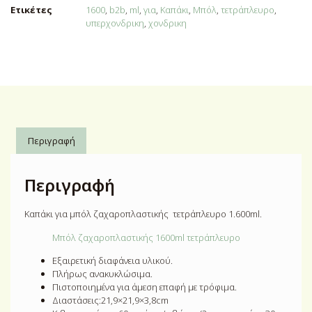
Ετικέτες
1600
,
b2b
,
ml
,
για
,
Καπάκι
,
Μπόλ
,
τετράπλευρο
,
υπερχονδρικη
,
χονδρικη
Περιγραφή
Περιγραφή
Καπάκι για μπόλ ζαχαροπλαστικής τετράπλευρο 1.600ml.
Μπόλ ζαχαροπλαστικής 1600ml τετράπλευρο
Εξαιρετική διαφάνεια υλικού.⁠
Πλήρως ανακυκλώσιμα.⁠
Πιστοποιημένα για άμεση επαφή με τρόφιμα.
Διαστάσεις:21,9×21,9×3,8cm