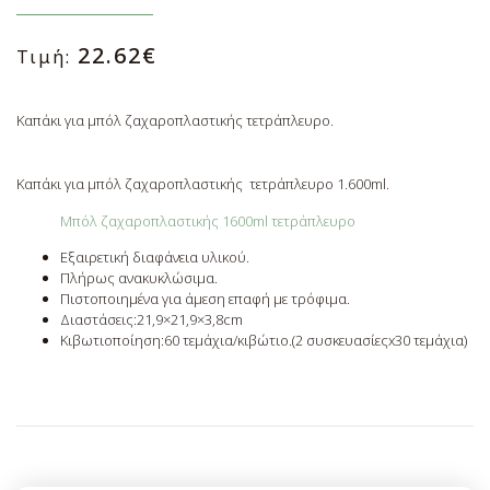
22.62
€
Τιμή:
Καπάκι για μπόλ ζαχαροπλαστικής τετράπλευρο.
Καπάκι για μπόλ ζαχαροπλαστικής τετράπλευρο 1.600ml.
Μπόλ ζαχαροπλαστικής 1600ml τετράπλευρο
Εξαιρετική διαφάνεια υλικού.⁠
Πλήρως ανακυκλώσιμα.⁠
Πιστοποιημένα για άμεση επαφή με τρόφιμα.
Διαστάσεις:21,9×21,9×3,8cm
Κιβωτιοποίηση:60 τεμάχια/κιβώτιο.(2 συσκευασίεςx30 τεμάχια)