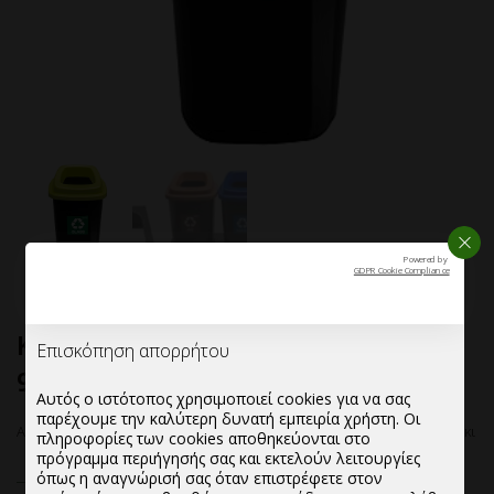
ΚΛΕΙ
Powered by
GDPR Cookie Compliance
Καδοι Απορριματων Πλαστικοι
Επισκόπηση απορρήτου
90Lt με καπακι
Αυτός ο ιστότοπος χρησιμοποιεί cookies για να σας
παρέχουμε την καλύτερη δυνατή εμπειρία χρήστη. Οι
Αρχική σελίδα
—
B2B
—
Καδοι Απορριματων Πλαστικοι 90Lt με καπακι
πληροφορίες των cookies αποθηκεύονται στο
πρόγραμμα περιήγησής σας και εκτελούν λειτουργίες
όπως η αναγνώρισή σας όταν επιστρέφετε στον