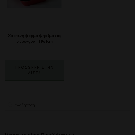
Χάρτινη φόρμα ψησίματος
στρογγυλή 19x4cm
ΠΡΟΣΘΗΚΗ ΣΤΗΝ
ΛΙΣΤΑ
Search
Search content