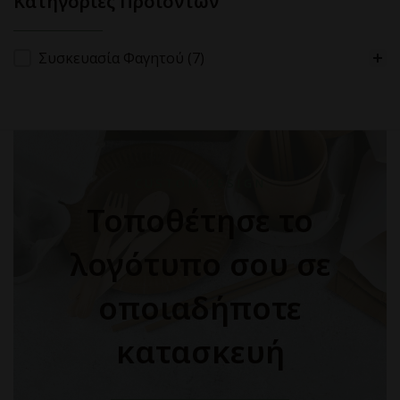
Κατηγορίες Προϊόντων
Κατηγορίες Προϊόντων
Συσκευασία Φαγητού
(7)
CUSTOM DESIGN
Τοποθέτησε το
λογότυπο σου σε
οποιαδήποτε
κατασκευή