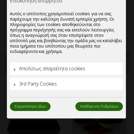
Επισκόπηση απορρήτου
Αυτός ο ιστότοπος χρησιμοποιεί cookies για να σας
παρέχουμε την καλύτερη δυνατή εμπειρία χρήστη. Οι
πληροφορίες των cookies αποθηκεύονται στο
Καραμελόχαρτα
Καραμελόχαρτο
πρόγραμμα περιήγησής σας και εκτελούν λειτουργίες
Ζαχαροπλαστικής
Ζαχαροπλαστικής Οβάλ
όπως η αναγνώρισή σας όταν επιστρέφετε στον
ιστότοπό μας και βοηθώντας την ομάδα μας να καταλάβει
Στρογγυλά
ποια τμήματα του ιστότοπου μας θεωρείτε πιο
ενδιαφέροντα και χρήσιμα.
ΠΡΟΣΘΗΚΗ ΣΤΗΝ
ΠΡΟΣΘΗΚΗ ΣΤΗΝ
ΛΙΣΤΑ
ΛΙΣΤΑ
Απολύτως απαραίτητα cookies
3rd Party Cookies
Ενεργοποίηση όλων
Αποθήκευση Ρυθμίσεων