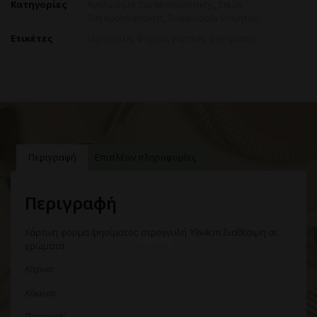
Κατηγορίες
Αναλωσιμα Ζαχαροπλαστικης
,
Σκεύη
Ζαχαροπλαστικής
,
Συσκευασία Φαγητού
Ετικέτες
Στρόγγυλη
,
Φόρμα
,
χάρτινη
,
ψησιματος
Περιγραφή
Επιπλέον πληροφορίες
Περιγραφή
Χάρτινη φόρμα ψησίματος στρογγυλή 19x4cm,διαθέσιμη σε
χρώματα:
Κίτρινο
Κόκκινο
Πορτοκαλί