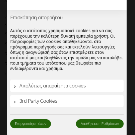
Χάρτινη φόρμα ψησίματος στρογγυλή 19x4cm.
Χάρτινη φόρμα ψησίματος στρογγυλή 19x4cm,διαθέσιμη σε
χρώματα:
Επισκόπηση απορρήτου
Κίτρινο
Αυτός ο ιστότοπος χρησιμοποιεί cookies για να σας
παρέχουμε την καλύτερη δυνατή εμπειρία χρήστη. Οι
Κόκκινο
πληροφορίες των cookies αποθηκεύονται στο
πρόγραμμα περιήγησής σας και εκτελούν λειτουργίες
Πορτοκαλί
όπως η αναγνώρισή σας όταν επιστρέφετε στον
Πράσινο
ιστότοπό μας και βοηθώντας την ομάδα μας να καταλάβει
ποια τμήματα του ιστότοπου μας θεωρείτε πιο
Συσκευασία:20 τεμάχια.
ενδιαφέροντα και χρήσιμα.
Απολύτως απαραίτητα cookies
3rd Party Cookies
Ενεργοποίηση όλων
Αποθήκευση Ρυθμίσεων