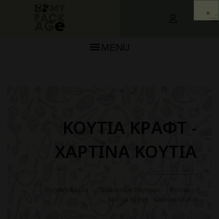
0
MENU
ΚΟΥΤΙΑ ΚΡΑΦΤ -
ΧΑΡΤΙΝΑ ΚΟΥΤΙΑ
Αρχική σελίδα
—
Συσκευασία Φαγητού
—
Κουτιά
—
Κουτιά Κράφτ - Χάρτινα κουτιά