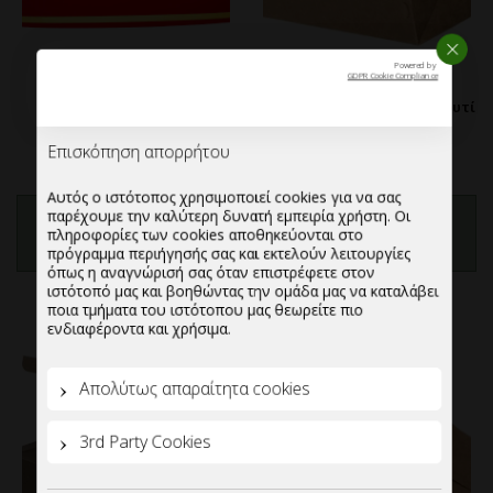
GDPR Cookie Compliance
Κουτί Μνημοσύνου με
Χάρτινο Kraft αυτόματο κουτί
Επισκόπηση απορρήτου
παράθυρο
φαγητού ”One Portion”
Αυτός ο ιστότοπος χρησιμοποιεί cookies για να σας
παρέχουμε την καλύτερη δυνατή εμπειρία χρήστη. Οι
πληροφορίες των cookies αποθηκεύονται στο
πρόγραμμα περιήγησής σας και εκτελούν λειτουργίες
ΠΡΟΣΘΗΚΗ ΣΤΗΝ
ΠΡΟΣΘΗΚΗ ΣΤΗΝ
όπως η αναγνώρισή σας όταν επιστρέφετε στον
ΛΙΣΤΑ
ΛΙΣΤΑ
ιστότοπό μας και βοηθώντας την ομάδα μας να καταλάβει
ποια τμήματα του ιστότοπου μας θεωρείτε πιο
ενδιαφέροντα και χρήσιμα.
Απολύτως απαραίτητα cookies
3rd Party Cookies