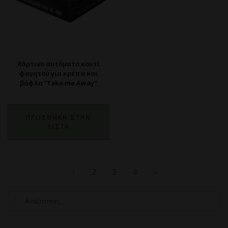
Χάρτινο αυτόματο κουτί
φαγητού για κρέπα και
βάφλα ”Take me Away”
ΠΡΟΣΘΗΚΗ ΣΤΗΝ
ΛΙΣΤΑ
1
2
3
4
»
Search
Search content