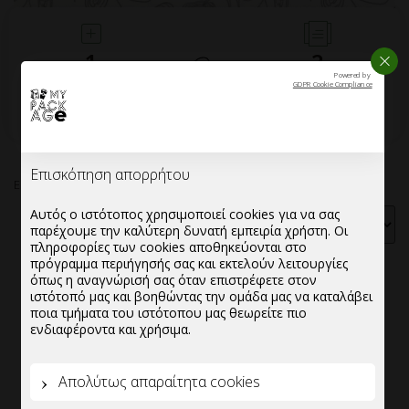
1
2
ΚΛΕΙ
Powered by
GDPR Cookie Compliance
ΤΟΠΟΘΕΤΗΣΤΕ
ΡΩΤΗΣΤΕ ΓΙΑ
ΠΡΟΪΟΝΤΑ ΣΤΗ
ΠΡΟΣΦΟΡΑ
ΛΙΣΤΑ
Επισκόπηση απορρήτου
Εμφάνιση του μοναδικού αποτελέσματος
Αυτός ο ιστότοπος χρησιμοποιεί cookies για να σας
παρέχουμε την καλύτερη δυνατή εμπειρία χρήστη. Οι
πληροφορίες των cookies αποθηκεύονται στο
πρόγραμμα περιήγησής σας και εκτελούν λειτουργίες
όπως η αναγνώρισή σας όταν επιστρέφετε στον
ιστότοπό μας και βοηθώντας την ομάδα μας να καταλάβει
ποια τμήματα του ιστότοπου μας θεωρείτε πιο
ενδιαφέροντα και χρήσιμα.
Απολύτως απαραίτητα cookies