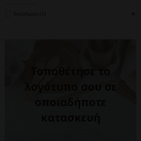
Κατηγορίες Προϊόντων
Εκτύπωση
(1)
CUSTOM DESIGN
Τοποθέτησε το
λογότυπο σου σε
οποιαδήποτε
κατασκευή