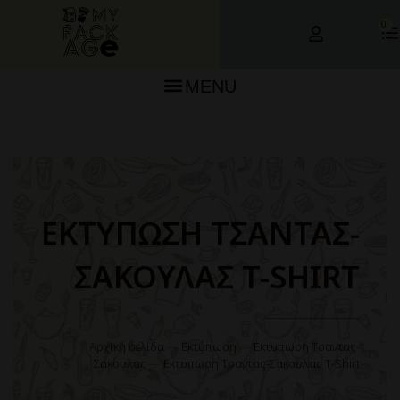
0
MENU
ΕΚΤΥΠΩΣΗ ΤΣΑΝΤΑΣ-
ΣΑΚΟΥΛΑΣ T-SHIRT
Αρχική σελίδα
—
Εκτύπωση
—
Εκτυπωση Τσαντας-
Σακουλας
—
Εκτυπωση Τσαντας-Σακουλας T-Shirt