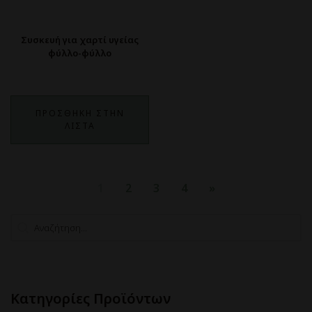
Συσκευή για χαρτί υγείας
φύλλο-φύλλο
ΠΡΟΣΘΗΚΗ ΣΤΗΝ
ΛΙΣΤΑ
1
2
3
4
»
Search
Search content
Κατηγορίες Προϊόντων