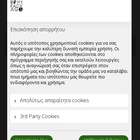
Αυτόματη Συσκευή Υγρού
Συσκευή αυτόματη
Κρεμοσάπουνου 800ml
Κρεμοσάπουνου και Spray
Επισκόπηση απορρήτου
ΠΡΟΣΘΗΚΗ ΣΤΗΝ
ΠΡΟΣΘΗΚΗ ΣΤΗΝ
Αυτός ο ιστότοπος χρησιμοποιεί cookies για να σας
ΛΙΣΤΑ
ΛΙΣΤΑ
παρέχουμε την καλύτερη δυνατή εμπειρία χρήστη. Οι
πληροφορίες των cookies αποθηκεύονται στο
πρόγραμμα περιήγησής σας και εκτελούν λειτουργίες
όπως η αναγνώρισή σας όταν επιστρέφετε στον
ιστότοπό μας και βοηθώντας την ομάδα μας να καταλάβει
ποια τμήματα του ιστότοπου μας θεωρείτε πιο
ενδιαφέροντα και χρήσιμα.
Απολύτως απαραίτητα cookies
3rd Party Cookies
Ενεργοποίηση όλων
Αποθήκευση Ρυθμίσεων