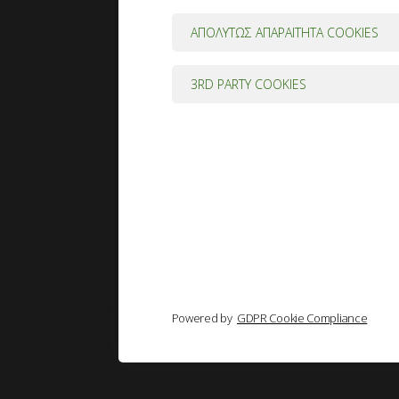
Κωδικός
*
ΑΠΟΛΥΤΩΣ ΑΠΑΡΑΙΤΗΤΑ COOKIES
3RD PARTY COOKIES
Να με θυμάσαι
ΣΥΝΔΕΣΗ
Χάσατε τον κωδικό σας;
Powered by
GDPR Cookie Compliance