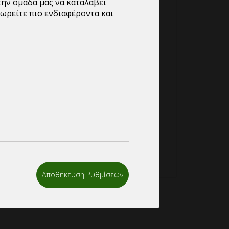
την ομάδα μας να καταλάβει
ωρείτε πιο ενδιαφέροντα και
ένα θα χρησιμοποιηθούν για την
ς σας σε αυτόν τον ιστότοπο, για τη
ης στον λογαριασμό σας και για άλλους
νται στο
πολιτική απορρήτου
.
Αποθήκευση Ρυθμίσεων