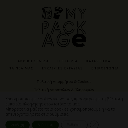
ΑΡΧΙΚΉ ΣΕΛΊΔΑ
Η ΕΤΑΙΡΊΑ
ΚΑΤΆΣΤΗΜΑ
ΤΑ ΝΈΑ ΜΑΣ
ΕΥΚΑΙΡΊΕΣ ΕΡΓΑΣΊΑΣ
ΕΠΙΚΟΙΝΩΝΊΑ
Πολιτική Απορρήτου & Cookies
Πολιτική Αποστολών & Πληρωμών
Πολιτική Αγορών & Προϊόντων
Χρησιμοποιούμε cookies για να σας προσφέρουμε τη βέλτιστη
εμπειρία πλοήγησης στον ιστότοπό μας.
Μπορείτε να μάθετε ποια cookies χρησιμοποιούμε ή να τα
απενεργοποιήσετε στις
ρυθμίσεις
.
ΚΑ
ΚΛΕΙΣΙΜΟ 
Αποδοχή
Απόρριψη
Ρυθμίσεις
Cosmote NewSite4U | Copyright © 2023