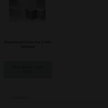
Χειροπετσέτα Ζικ Ζακ Z-Fold
Cellulose
ΠΡΟΣΘΗΚΗ ΣΤΗΝ
ΛΙΣΤΑ
Search
Search content