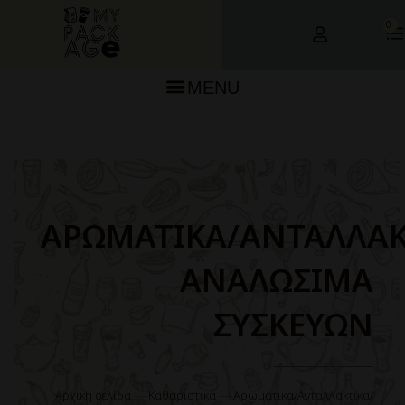
0
MENU
ΑΡΩΜΑΤΙΚΑ/AΝΤΑΛΛΑΚ
ΑΝΑΛΩΣΙΜΑ
ΣΥΣΚΕΥΩΝ
Αρχική σελίδα
—
Καθαριστικά
—
Αρωματικα/Aνταλλακτικα/