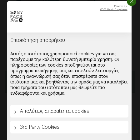
ΚΛΕΙ
Powered by
GDPR Cookie Compliance
Επισκόπηση απορρήτου
Ανταλλακτικο Καθαριστικο
Αντισηπτικό χεριών σε
Υγρο για Συσκευη
μορφή Gel
Αυτός ο ιστότοπος χρησιμοποιεί cookies για να σας
Απολυμανσης Τουαλετας
παρέχουμε την καλύτερη δυνατή εμπειρία χρήστη. Οι
πληροφορίες των cookies αποθηκεύονται στο
πρόγραμμα περιήγησής σας και εκτελούν λειτουργίες
όπως η αναγνώρισή σας όταν επιστρέφετε στον
ΠΡΟΣΘΗΚΗ ΣΤΗΝ
ΠΡΟΣΘΗΚΗ ΣΤΗΝ
ιστότοπό μας και βοηθώντας την ομάδα μας να καταλάβει
ΛΙΣΤΑ
ΛΙΣΤΑ
ποια τμήματα του ιστότοπου μας θεωρείτε πιο
ενδιαφέροντα και χρήσιμα.
Απολύτως απαραίτητα cookies
3rd Party Cookies