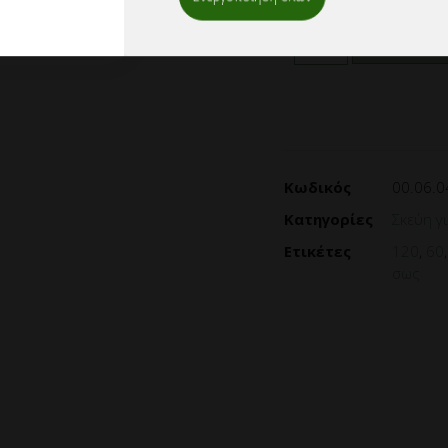
ΠΡΟΣΘ
Κωδικός
00.06.0
Κατηγορίες
Σκεύη γ
Ετικέτες
120
,
60
σως