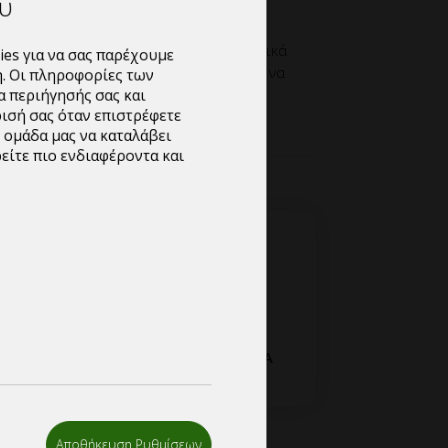
ητες-συνεργασία
μμα περιήγησής σας και
λούμε όπως επικοινωνήσετε μας
νώρισή σας όταν επιστρέφετε
σας στο info@mypackage.gr, ή εναλλακτικά
την ομάδα μας να καταλάβει
ετε το πεδίο ζήτησης προσφοράς και να
ωρείτε πιο ενδιαφέροντα και
σας.
2
ΡΩΤΗΣΤΕ ΓΙΑ
Ε
ΠΡΟΣΦΟΡΑ
Η
Αποθήκευση Ρυθμίσεων