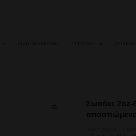
ΕΙΔΗ ΠΡΟΣΤΑΣΙΑΣ
ΕΚΤΥΠΩΣΗ
ΣΥΣΚΕΥΑ
Σωσάκι 2oz-
αποσπώμενο
Αρχική σελίδα
—
Συσκε
—
Σωσάκι 2oz-60ml μα