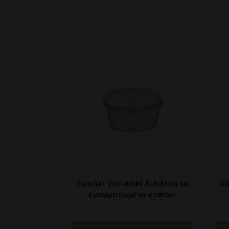
Σωσάκι 2oz-60ml διάφανο με
Χά
ενσωματωμένο καπάκι