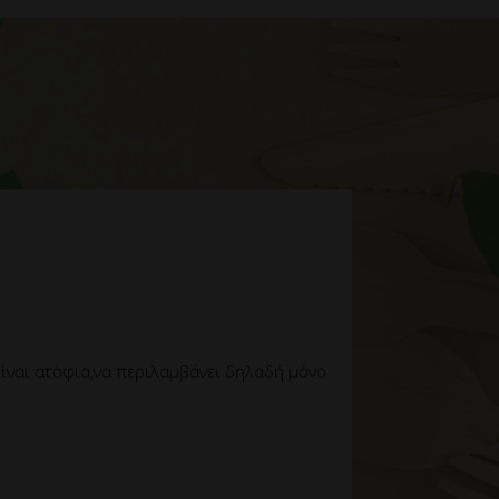
ίναι ατόφια,να περιλαμβάνει δηλαδή μόνο