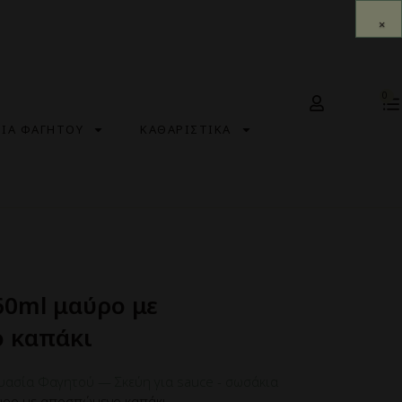
0
ΣΙΑ ΦΑΓΗΤΟΥ
ΚΑΘΑΡΙΣΤΙΚΑ
60ml μαύρο με
 καπάκι
υασία Φαγητού
—
Σκεύη για sauce - σωσάκια
ύρο με αποσπώμενο καπάκι