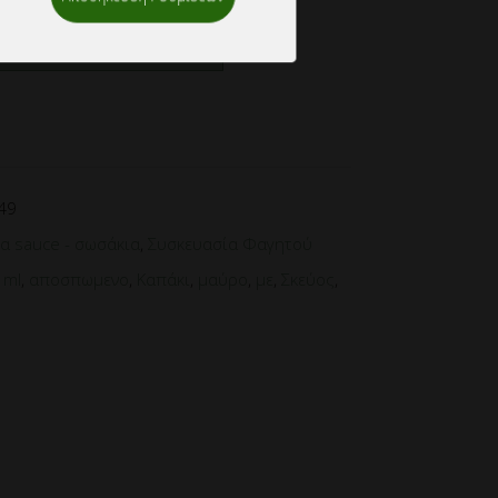
ΗΚΗ ΣΤΗΝ ΛΙΣΤΑ
49
ια sauce - σωσάκια
,
Συσκευασία Φαγητού
,
ml
,
αποσπωμενο
,
Καπάκι
,
μαύρο
,
με
,
Σκεύος
,