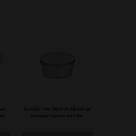
εων
Σωσάκι 1oz-30ml διάφανο με
νο
ενσωματωμένο καπάκι