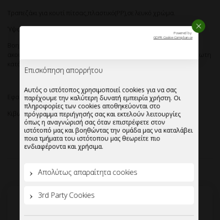
Τραπεζάκι για κουτί πίτσας,πλαστικό(PP),σε λευκό χρώμα.
Ύψος:30mm
Επισκόπηση απορρήτου
Bοηθά στην υποστήριξη του καπακιού του κουτιού, ώστε να μην
ακουμπήσει την πίτσα,διατηρώντας την έτσι ανέπαφη και αναλλοίωτη
Αυτός ο ιστότοπος χρησιμοποιεί cookies για να σας
κατά την μεταφορά της.
παρέχουμε την καλύτερη δυνατή εμπειρία χρήστη. Οι
πληροφορίες των cookies αποθηκεύονται στο
πρόγραμμα περιήγησής σας και εκτελούν λειτουργίες
όπως η αναγνώρισή σας όταν επιστρέφετε στον
Εφαρμόζει σε όλα τα κουτιά πίτσας.
ιστότοπό μας και βοηθώντας την ομάδα μας να καταλάβει
ποια τμήματα του ιστότοπου μας θεωρείτε πιο
Κιβωτιοποίηση:1000 τεμάχια/κιβώτιο.
ενδιαφέροντα και χρήσιμα.
Απολύτως απαραίτητα cookies
3rd Party Cookies
Ενεργοποίηση όλων
Αποθήκευση Ρυθμίσεων