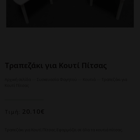
Τραπεζάκι για Κουτί Πίτσας
Αρχική σελίδα
—
Συσκευασία Φαγητού
—
Κουτιά
—
Τραπεζάκι για
Κουτί Πίτσας
20.10
€
Τιμή:
ΚΛΕΙ
Powered by
Τραπεζάκι για Κουτί Πίτσας.Εφαρμόζει σε όλα τα κουτιά πίτσας.
GDPR Cookie Compliance