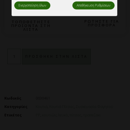
2
1
ΡΩΤΗΣΤΕ ΓΙΑ
ΤΟΠΟΘΕΤΗΣΤΕ
ΠΡΟΣΦΟΡΑ
ΠΡΟΪΟΝΤΑ ΣΤΗ
ΛΙΣΤΑ
ΠΡΟΣΘΗΚΗ ΣΤΗΝ ΛΙΣΤΑ
Κωδικός
0030461
Κατηγορίες
Κουτιά
,
Κουτιά Πίτσας
,
Συσκευασία Φαγητού
Ετικέτες
PP
,
κουτιών
,
λευκό
,
πίτσας
,
τραπεζακι