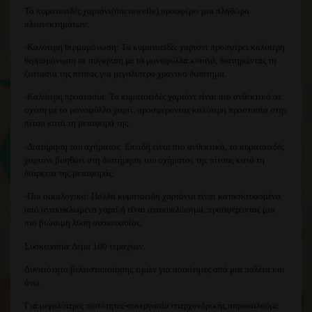
Το κυματοειδές χαρτόνι(microwelle),προσφέρει μια πληθώρα
πλεονεκτημάτων:
-Καλύτερη θερμομόνωση:
Το κυματοειδές χαρτόνι προσφέρει καλύτερη
θερμομόνωση σε σύγκριση με τα μονοφύλλα κουτιά, διατηρώντας τη
ζεστασιά της πίτσας για μεγαλύτερο χρονικό διάστημα.
-Καλύτερη προστασία:
Το κυματοειδές χαρτόνι είναι πιο ανθεκτικό σε
σχέση με το μονοφύλλο χαρτί, προσφέροντας καλύτερη προστασία στην
πίτσα κατά τη μεταφορά της.
-Διατήρηση του σχήματος:
Επειδή είναι πιο ανθεκτικό, το κυματοειδές
χαρτόνι βοηθάει στη διατήρηση του σχήματος της πίτσας κατά τη
διάρκεια της μεταφοράς.
-Πιο οικολογικό:
Πολλά κυματοειδή χαρτόνια είναι κατασκευασμένα
από ανακυκλωμένο χαρτί ή είναι ανακυκλώσιμα, προσφέροντας μια
πιο βιώσιμη λύση συσκευασίας.
Συσκευασία:Δέμα 100 τεμαχίων.
Δυνατότητα βελτιστοποίησης τιμών για ποσότητες από μια παλέτα και
άνω.
Για μεγαλύτερες ποσότητες-συνεργασία υπερχονδρικής,παρακαλούμε