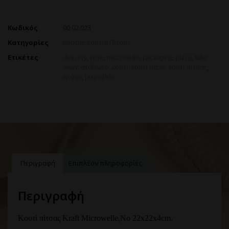
Κωδικός
00.02.023
Κατηγορίες
Κουτιά
,
Κουτιά Πίτσας
Ετικέτες
delivery
,
kraft
,
microwelle
,
packaging
,
pizza
,
take
away
,
ατύπωτο
,
κουτί
,
κουτί pizza
,
κουτί πίτσας
,
κράφτ
,
μικροβελέ
Περιγραφή
Επιπλέον πληροφορίες
Περιγραφή
Κουτί πίτσας Kraft Microwelle,
Νο 22x22x4cm.