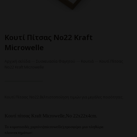
Κουτί Πίτσας No22 Kraft
Microwelle
Αρχική σελίδα
—
Συσκευασία Φαγητού
—
Κουτιά
—
Κουτί Πίτσας
No22 Kraft Microwelle
Κουτί Πίτσας No22.Βελτιστοποίηση τιμών για μεγάλες ποσότητες.
Κουτί πίτσας Kraft Microwelle,
Νο 22x22x4cm.
Το κυματοειδές χαρτόνι(microwelle),προσφέρει μια πληθώρα
πλεονεκτημάτων: