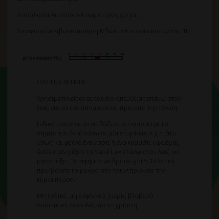
Δοσολογία:Αυτούσιο-Έτοιμο πρός χρήση.
Συσκευασία-Κιβωτιοποίηση:Κιβώτιο 6 συσκευασιών του 1Lt.
ΟΔΗΓΙΕΣ ΧΡΗΣΗΣ
Χρησιμοποιείται αυτούσιο απευθείας επάνω στον
λεκέ, για να τον απομακρύνει πριν από την πλύση.
Ειδικά προτείνεται να βάζετε το ύφασμα με το
σημείο του λεκέ πάνω σε μία επιφάνεια π.χ.πιάτο
(ίσως και με ένα ένα χαρτί ή ένα κομμάτι ύφασμα),
ώστε όταν ρίξετε το Satol Lex επάνω στον λεκέ, να
μην στάξει. Το αφήνετε να δράσει για 5-10 λεπτά
πριν βάλετε το ρούχο στο πλυντήριο για την
κύρια πλύση.
Μη τοξικό, μη εύφλεκτο, χωρίς βλαβερά
συστατικά, ασφαλές για το χρήστη.