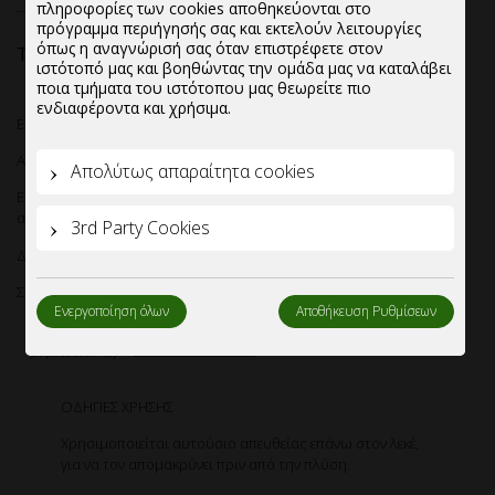
πληροφορίες των cookies αποθηκεύονται στο
πρόγραμμα περιήγησής σας και εκτελούν λειτουργίες
όπως η αναγνώρισή σας όταν επιστρέφετε στον
30.9
€
Τιμή:
ιστότοπό μας και βοηθώντας την ομάδα μας να καταλάβει
ποια τμήματα του ιστότοπου μας θεωρείτε πιο
ενδιαφέροντα και χρήσιμα.
Ειδικό προϊόν με ψεκαστήρα,για τοπική εφαρμογή, Satol Lex 7.
Αφαιρεί λεκέδες από Betadine.
Απολύτως απαραίτητα cookies
Εύκολο στη χρήση,δρά σε πολύ λίγο χρόνο και έχει άμεση
αποτελεσματικότητα.
3rd Party Cookies
Δοσολογία:Αυτούσιο-Έτοιμο πρός χρήση.
Συσκευασία-Κιβωτιοποίηση:Κιβώτιο 6 συσκευασιών του 1Lt.
Ενεργοποίηση όλων
Αποθήκευση Ρυθμίσεων
ΟΔΗΓΙΕΣ ΧΡΗΣΗΣ
Χρησιμοποιείται αυτούσιο απευθείας επάνω στον λεκέ,
για να τον απομακρύνει πριν από την πλύση.