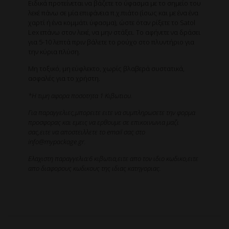
Ειδικά προτείνεται να βάζετε το ύφασμα με το σημείο του
λεκέ πάνω σε μία επιφάνεια π.χ.πιάτο (ίσως και με ένα ένα
χαρτί ή ένα κομμάτι ύφασμα), ώστε όταν ρίξετε το Satol
Lex επάνω στον λεκέ, να μην στάξει. Το αφήνετε να δράσει
για 5-10 λεπτά πριν βάλετε το ρούχο στο πλυντήριο για
την κύρια πλύση.
Μη τοξικό, μη εύφλεκτο, χωρίς βλαβερά συστατικά,
ασφαλές για το χρήστη.
*Η τιμη αφορα ποσοτητα 1 Κιβωτιου.
Για παραγγελιες,μπορειτε ειτε να συμπληρωσετε την φορμα
προσφορας και εμεις να ερθουμε σε επικοινωνια μαζι
σας,ειτε να αποστειλλετε το email σας στο
info@mypackage.gr.
Eλαχιστη παραγγελια:6 κιβωτια,ειτε απο τον ιδιο κωδικο,ειτε
απο διαφορους κωδικους της ιδιας κατηγοριας.