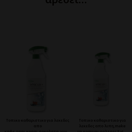
Τοπικο καθαριστικο για λεκεδες
Τοπικο καθαριστικο για
απο
λεκεδες απο λιπη,make
καφε,τσαι,κρασι,σοκολατα,χυμο,
up,κραγιον,σαλτσες Satol