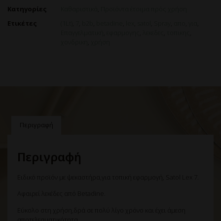
Κατηγορίες
Καθαριστικά
,
Προϊόντα έτοιμα πρός χρήση
Ετικέτες
(1Lt)
,
7
,
b2b
,
betadine
,
lex
,
satol
,
Spray
,
απο
,
για
,
Επαγγελματική
,
εφαρμογης
,
λεκεδες
,
τοπικης
,
χονδρικη
,
χρήση
Περιγραφή
Περιγραφή
Ειδικό προϊόν με ψεκαστήρα,για τοπική εφαρμογή, Satol Lex 7.
Αφαιρεί λεκέδες από Betadine.
Εύκολο στη χρήση,δρά σε πολύ λίγο χρόνο και έχει άμεση
αποτελεσματικότητα.