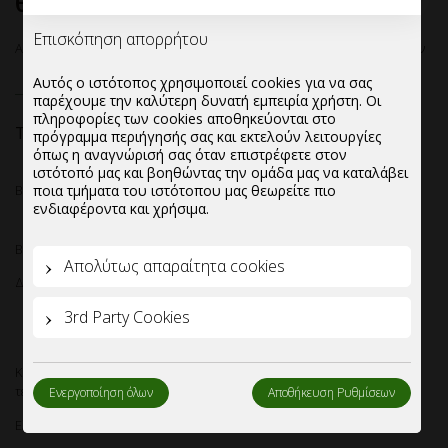
θέσεων
Επισκόπηση απορρήτου
Αρχική σελίδα
—
Αναλώσιμα
—
Βάση μεταφοράς καφέ 2 και 4 θέσεων
Αυτός ο ιστότοπος χρησιμοποιεί cookies για να σας
παρέχουμε την καλύτερη δυνατή εμπειρία χρήστη. Οι
πληροφορίες των cookies αποθηκεύονται στο
22 - 26
€
Τιμή:
πρόγραμμα περιήγησής σας και εκτελούν λειτουργίες
όπως η αναγνώρισή σας όταν επιστρέφετε στον
ιστότοπό μας και βοηθώντας την ομάδα μας να καταλάβει
ποια τμήματα του ιστότοπου μας θεωρείτε πιο
Βάση μεταφοράς καφέ.
ενδιαφέροντα και χρήσιμα.
Βάση -ποτηροθήκη μεταφοράς καφε 2 Θέσεων και 4 Θέσεων.
Απολύτως απαραίτητα cookies
Διαθέσιμη σε 3 σχέδια:
3rd Party Cookies
Μαυρη Coffe Fresh
Paris
Κράφτ Καφέ
Κιβωτιοποίηση:600 τεμάχια/κιβώτιο η διπλή,400 τεμάχια/κιβώτιο η
τετραπλή.
Ενεργοποίηση όλων
Αποθήκευση Ρυθμίσεων
Ελάχιστη ποσότητα παραγγελίας:10 κιβώτια.