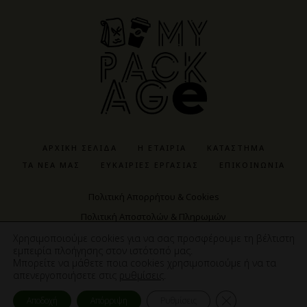
ΑΡΧΙΚΉ ΣΕΛΊΔΑ
Η ΕΤΑΙΡΊΑ
ΚΑΤΆΣΤΗΜΑ
ΤΑ ΝΈΑ ΜΑΣ
ΕΥΚΑΙΡΊΕΣ ΕΡΓΑΣΊΑΣ
ΕΠΙΚΟΙΝΩΝΊΑ
Πολιτική Απορρήτου & Cookies
Πολιτική Αποστολών & Πληρωμών
Πολιτική Αγορών & Προϊόντων
Χρησιμοποιούμε cookies για να σας προσφέρουμε τη βέλτιστη
εμπειρία πλοήγησης στον ιστότοπό μας.
Μπορείτε να μάθετε ποια cookies χρησιμοποιούμε ή να τα
απενεργοποιήσετε στις
ρυθμίσεις
.
ΚΑ
ΚΛΕΙΣΙΜΟ 
Αποδοχή
Απόρριψη
Ρυθμίσεις
Cosmote NewSite4U | Copyright © 2023