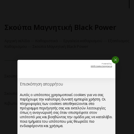
ΚΛΕΙ
Σκούπα Μαγνητική Black Power
Powered by
GDPR Cookie Compliance
Αρχική σελίδα
—
Καθαριστικά
—
Εργαλεία καθαρισμού
—
Εξοπλισμος
Καθαρισμου
—
Σκούπα Μαγνητική Black Power
Επισκόπηση απορρήτου
Αυτός ο ιστότοπος χρησιμοποιεί cookies για να σας
παρέχουμε την καλύτερη δυνατή εμπειρία χρήστη. Οι
πληροφορίες των cookies αποθηκεύονται στο
Σκούπα Μαγνητική Black Power.
πρόγραμμα περιήγησής σας και εκτελούν λειτουργίες
όπως η αναγνώρισή σας όταν επιστρέφετε στον
ιστότοπό μας και βοηθώντας την ομάδα μας να καταλάβει
Σκουπα Μαγνητικη Black Power.
ποια τμήματα του ιστότοπου μας θεωρείτε πιο
ενδιαφέροντα και χρήσιμα.
Κιβωτιοποιηση:12 τεμαχια/κιβωτιο.
Απολύτως απαραίτητα cookies
3rd Party Cookies