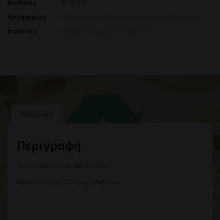
Κωδικός
00.08.120
Κατηγορίες
Εξοπλισμος Καθαρισμου
,
Εργαλεία καθαρισμού
Ετικέτες
black
,
power
,
μαγνητική
,
Σκούπα
Περιγραφή
Περιγραφή
Σκουπα Μαγνητικη Black Power.
Κιβωτιοποιηση:12 τεμαχια/κιβωτιο.