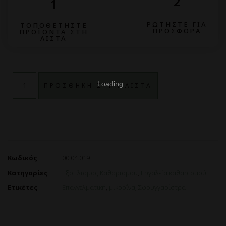
2
1
ΡΩΤΗΣΤΕ ΓΙΑ
ΤΟΠΟΘΕΤΗΣΤΕ
ΠΡΟΣΦΟΡΑ
ΠΡΟΪΟΝΤΑ ΣΤΗ
ΛΙΣΤΑ
ΠΡΟΣΘΗΚΗ ΣΤΗΝ ΛΙΣΤΑ
Κωδικός
00.04.019
Κατηγορίες
Εξοπλισμος Καθαρισμου
,
Εργαλεία καθαρισμού
Ετικέτες
Επαγγελματική
,
μικροΐνα
,
Σφουγγαρίστρα