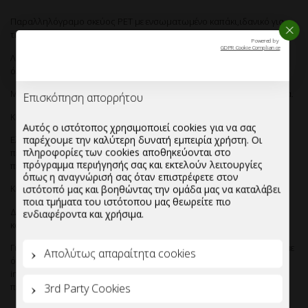
Παραλληλόγραμο σκεύος PET με ενσωματωμένο καπάκι,ιδανικό για
ΚΛΕΙ
την μεταφορά κρύου περιεχομένου.
Powered by
GDPR Cookie Compliance
Λόγω της ποικιλίας σε μεγέθη,είναι το ιδανικό προιόν για να καλύψει
όλες τις ανάγκες σε όλα τα καταστήματα εστίασης.
Μπορεί να χρησιμοποιηθεί για αλοιφές,σαλάτες,είδη αρτοποιείας κ.α.
Επισκόπηση απορρήτου
Κιβωτιοποίηση:4 συσκευασίες των 50 τεμαχίων/κιβώτιο.
Ελάχιστη ποσότητα παραγγελίας:1 παλέτα ,η οποία μπορεί να
Αυτός ο ιστότοπος χρησιμοποιεί cookies για να σας
περιλαμβάνει mix απο σκεύη φαγητού ή να είναι ατόφια,να
παρέχουμε την καλύτερη δυνατή εμπειρία χρήστη. Οι
περιλαμβάνει δηλαδή μόνο τον συγκεκριμένο κωδικό.
πληροφορίες των cookies αποθηκεύονται στο
πρόγραμμα περιήγησής σας και εκτελούν λειτουργίες
Κιβώτια ανά παλέτα:21
όπως η αναγνώρισή σας όταν επιστρέφετε στον
ιστότοπό μας και βοηθώντας την ομάδα μας να καταλάβει
Δυνατότητα βελτιστοποίησης τιμών για ποσότητες απο μια παλέτα
ποια τμήματα του ιστότοπου μας θεωρείτε πιο
και άνω.
ενδιαφέροντα και χρήσιμα.
Για μεγαλύτερες ποσότητες-συνεργασία υπερχονδρικής,παρακαλούμε
όπως επικοινωνήσετε μας αποστείλλετε το email σας στο
Απολύτως απαραίτητα cookies
info@mypackage.gr, ή εναλλακτικά μπορείτε να συμπληρώσετε το
πεδίο ζήτησης προσφοράς και να επικοινωνήσουμε μαζί σας.
3rd Party Cookies