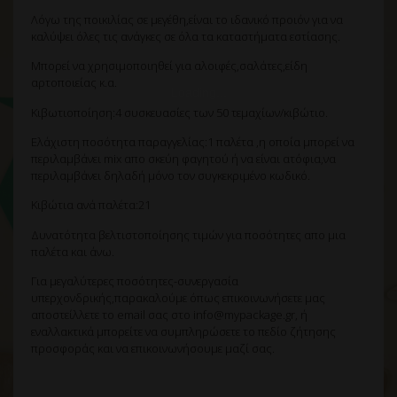
Λόγω της ποικιλίας σε μεγέθη,είναι το ιδανικό προιόν για να
καλύψει όλες τις ανάγκες σε όλα τα καταστήματα εστίασης.
Μπορεί να χρησιμοποιηθεί για αλοιφές,σαλάτες,είδη
αρτοποιείας κ.α.
Κιβωτιοποίηση:4 συσκευασίες των 50 τεμαχίων/κιβώτιο.
Ελάχιστη ποσότητα παραγγελίας:1 παλέτα ,η οποία μπορεί να
περιλαμβάνει mix απο σκεύη φαγητού ή να είναι ατόφια,να
περιλαμβάνει δηλαδή μόνο τον συγκεκριμένο κωδικό.
Κιβώτια ανά παλέτα:21
Δυνατότητα βελτιστοποίησης τιμών για ποσότητες απο μια
παλέτα και άνω.
Για μεγαλύτερες ποσότητες-συνεργασία
υπερχονδρικής,παρακαλούμε όπως επικοινωνήσετε μας
αποστείλλετε το email σας στο info@mypackage.gr, ή
εναλλακτικά μπορείτε να συμπληρώσετε το πεδίο ζήτησης
προσφοράς και να επικοινωνήσουμε μαζί σας.