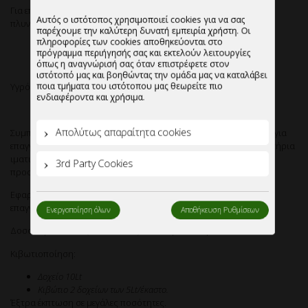
πρόγραμμα περιήγησής σας και εκτελούν λειτουργίες
Για επαγγελματικά πλυντήρια πιάτων – ποτηριών, επαγγελματικά
όπως η αναγνώρισή σας όταν επιστρέφετε στον
πλυντήρια ιματισμού, bain marie, βραστήρες.
ιστότοπό μας και βοηθώντας την ομάδα μας να καταλάβει
ποια τμήματα του ιστότοπου μας θεωρείτε πιο
ενδιαφέροντα και χρήσιμα.
Υγρό Αφαλατικό Nic Lime Gold.
Απολύτως απαραίτητα cookies
3rd Party Cookies
Συμπυκνωμένο όξινο αφαλατικό χαμηλού αφρισμού,κατάλληλο για
επαγγελματικά πλυντήρια πιάτων-ποτηριών,επαγγελματικά πλυντήρια
ιματισμού,βραστήρες νερού και bain marie.Ειδική σύνθεση που
προστατέυει τις επιφάνειες.
Ενεργοποίηση όλων
Αποθήκευση Ρυθμίσεων
Εφαρμογή: επαγγελματικά πλυντήρια πιάτων – ποτηριών,
επαγγελματικά πλυντήρια ιματισμού, bain marie, βραστήρες.
Δοσολογία: 1-20% (10-200 ml/Lt) κατά περίπτωση.
Κιβωτιοποίηση:
Δοχείο 10Lt
Κιβώτιο 2 δοχείων των 5Lt/έκαστο.
Έξτρα έκπτωση σε μεγάλες ποσότητες.