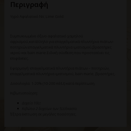
Περιγραφή
Υγρό Αφαλατικό Nic Lime Gold.
Συμπυκνωμένο όξινο αφαλατικό χαμηλού
αφρισμού,κατάλληλο για επαγγελματικά πλυντήρια πιάτων-
ποτηριών,επαγγελματικά πλυντήρια ιματισμού,βραστήρες
νερού και bain marie.Ειδική σύνθεση που προστατέυει τις
επιφάνειες.
Εφαρμογή: επαγγελματικά πλυντήρια πιάτων – ποτηριών,
επαγγελματικά πλυντήρια ιματισμού, bain marie, βραστήρες.
Δοσολογία: 1-20% (10-200 ml/Lt) κατά περίπτωση.
Κιβωτιοποίηση:
Δοχείο 10Lt
Κιβώτιο 2 δοχείων των 5Lt/έκαστο.
Έξτρα έκπτωση σε μεγάλες ποσότητες.