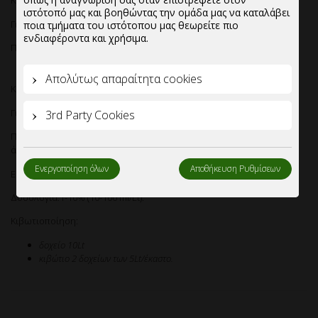
Καθαριστικό χώρων υγιεινής BATHROOM SANITISER.
ιστότοπό μας και βοηθώντας την ομάδα μας να καταλάβει
Για καθημερινη συντήρηση και αρωματισμό.
ποια τμήματα του ιστότοπου μας θεωρείτε πιο
ενδιαφέροντα και χρήσιμα.
Προστατεύει τις επιφάνειες.
Απολύτως απαραίτητα cookies
Καθαριστικό χώρων υγιεινής BATHROOM SANITISER.
Για καθημερινη συντήρηση και αρωματισμό, με μεγάλη διάρκεια.
3rd Party Cookies
Προστατεύει τις επιφάνειες και παράλληλα αφήνει ένα ευχάριστο
άρωμα που διαρκεί.
Ενεργοποίηση όλων
Αποθήκευση Ρυθμίσεων
Εφαρμογή:Επιφάνειες από χαλαζία,σμάλτο,γυαλί,χρώμιο,νίκελ.
Δοσολογία:1-10% (10-100 ml/Lt).
Κιβωτιοποίηση:
δοχείο 10Lt
κιβώτιο 2 δοχείων των 5Lt/έκαστο.