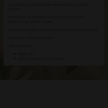
Για καθημερινη συντήρηση και αρωματισμό, με μεγάλη
διάρκεια.
Προστατεύει τις επιφάνειες και παράλληλα αφήνει ένα
ευχάριστο άρωμα που διαρκεί.
Εφαρμογή:Επιφάνειες από χαλαζία,σμάλτο,γυαλί,χρώμιο,νίκελ.
Δοσολογία:1-10% (10-100 ml/Lt).
Κιβωτιοποίηση:
δοχείο 10Lt
κιβώτιο 2 δοχείων των 5Lt/έκαστο.