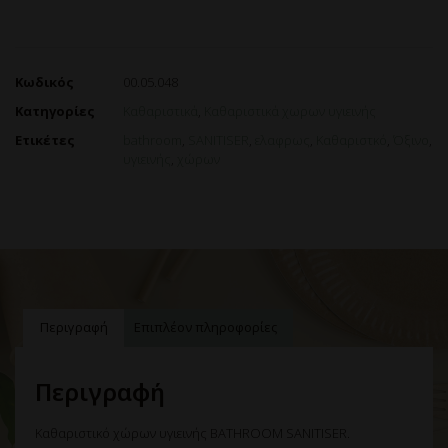
Κωδικός
00.05.048
Κατηγορίες
Καθαριστικά
,
Καθαριστικά χωρων υγιεινής
Ετικέτες
bathroom
,
SANITISER
,
ελαφρως
,
Καθαριστκό
,
Όξινο
,
υγιεινής
,
χώρων
Περιγραφή
Επιπλέον πληροφορίες
Περιγραφή
Καθαριστικό χώρων υγιεινής BATHROOM SANITISER.