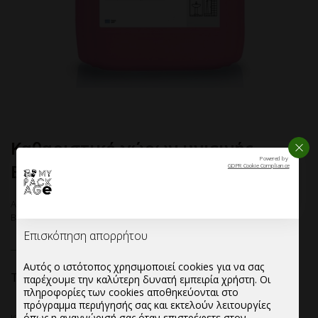
Καθαριστικό χώρων υγιεινής
ΚΛΕΙ
Powered by
BATHROOM SANITISER
GDPR Cookie Compliance
Αρχική σελίδα
—
Καθαριστικά
—
Καθαριστικό χώρων υγιεινής
BATHROOM SANITISER
Επισκόπηση απορρήτου
Αυτός ο ιστότοπος χρησιμοποιεί cookies για να σας
49.85 - 51.34
€
Τιμή:
παρέχουμε την καλύτερη δυνατή εμπειρία χρήστη. Οι
πληροφορίες των cookies αποθηκεύονται στο
πρόγραμμα περιήγησής σας και εκτελούν λειτουργίες
όπως η αναγνώρισή σας όταν επιστρέφετε στον