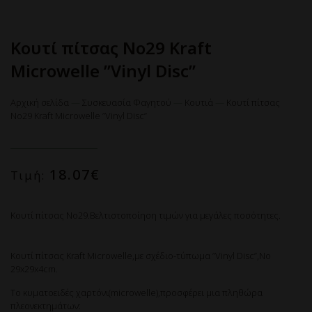
Κουτί πίτσας No29 Kraft
Microwelle ”Vinyl Disc”
Αρχική σελίδα
—
Συσκευασία Φαγητού
—
Κουτιά
—
Κουτί πίτσας
No29 Kraft Microwelle ”Vinyl Disc”
18.07
€
Τιμή:
Κουτί πίτσας No29.Βελτιστοποίηση τιμών για μεγάλες ποσότητες.
Κουτί πίτσας Kraft Microwelle,με σχέδιο-τύπωμα ”Vinyl Disc”,Νo
29x29x4cm.
Το κυματοειδές χαρτόνι(microwelle),προσφέρει μια πληθώρα
πλεονεκτημάτων: