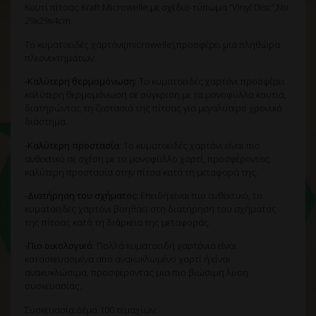
Κουτί πίτσας Kraft Microwelle,με σχέδιο-τύπωμα ”Vinyl Disc”,Νo
29x29x4cm.
Το κυματοειδές χαρτόνι(microwelle),προσφέρει μια πληθώρα
πλεονεκτημάτων:
-Καλύτερη θερμομόνωση:
Το κυματοειδές χαρτόνι προσφέρει
καλύτερη θερμομόνωση σε σύγκριση με τα μονοφύλλα κουτιά,
διατηρώντας τη ζεστασιά της πίτσας για μεγαλύτερο χρονικό
διάστημα.
-Καλύτερη προστασία:
Το κυματοειδές χαρτόνι είναι πιο
ανθεκτικό σε σχέση με το μονοφύλλο χαρτί, προσφέροντας
καλύτερη προστασία στην πίτσα κατά τη μεταφορά της.
-Διατήρηση του σχήματος:
Επειδή είναι πιο ανθεκτικό, το
κυματοειδές χαρτόνι βοηθάει στη διατήρηση του σχήματος
της πίτσας κατά τη διάρκεια της μεταφοράς.
-Πιο οικολογικό:
Πολλά κυματοειδή χαρτόνια είναι
κατασκευασμένα από ανακυκλωμένο χαρτί ή είναι
ανακυκλώσιμα, προσφέροντας μια πιο βιώσιμη λύση
συσκευασίας.
Συσκευασία:Δέμα 100 τεμαχίων.