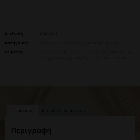
Κωδικός
0030459-1
Κατηγορίες
Κουτιά
,
Κουτιά Πίτσας
,
Συσκευασία Φαγητού
Ετικέτες
away
,
boxes
,
delivery
,
disc
,
Food
,
kraft
,
microwelle
,
No29
,
packaging
,
pizza
,
take
,
vinyl
,
κουτί
,
πίτσας
Περιγραφή
Επιπλέον πληροφορίες
Περιγραφή