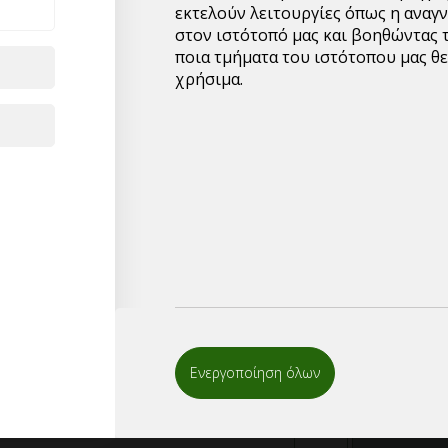
υπερχονδρικής,παρακα
εκτελούν λειτουργίες όπως η αναγ
αποστείλλετε το email 
στον ιστότοπό μας και βοηθώντας 
μπορείτε να συμπληρώσ
ποια τμήματα του ιστότοπου μας θε
επικοινωνήσουμε μαζί 
χρήσιμα.
1
ΤΟΠΟΘΕΤΗΣΤ
ΠΡΟΪΟΝΤΑ ΣΤ
ΛΙΣΤΑ
Ενεργοποίηση όλων