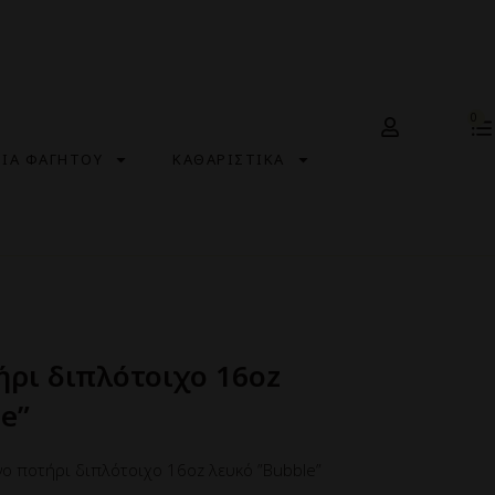
0
ΣΙΑ ΦΑΓΗΤΟΥ
ΚΑΘΑΡΙΣΤΙΚΑ
ήρι διπλότοιχο 16oz
e”
νο ποτήρι διπλότοιχο 16oz λευκό ”Bubble”