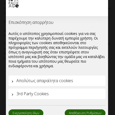
Ελάχιστη ποσότητα παραγγελίας:1 παλέτα ,η οποία μπορεί να
περιλαμβάνει mix απο ποτήρια καφέ ή να είναι ατόφια,να περιλαμβάνει
δηλαδή μόνο τον συγκεκριμένο κωδικό.
Κιβώτια ανά παλέτα:16
Επισκόπηση απορρήτου
Δυνατότητα βελτιστοποίησης τιμών για ποσότητες απο μια παλέτα
Αυτός ο ιστότοπος χρησιμοποιεί cookies για να σας
και άνω.
παρέχουμε την καλύτερη δυνατή εμπειρία χρήστη. Οι
πληροφορίες των cookies αποθηκεύονται στο
Για μεγαλύτερες ποσότητες-συνεργασία υπερχονδρικής,παρακαλούμε
πρόγραμμα περιήγησής σας και εκτελούν λειτουργίες
όπως επικοινωνήσετε μας αποστείλλετε το email σας στο
όπως η αναγνώρισή σας όταν επιστρέφετε στον
info@mypackage.gr, ή εναλλακτικά μπορείτε να συμπληρώσετε το
ιστότοπό μας και βοηθώντας την ομάδα μας να καταλάβει
πεδίο ζήτησης προσφοράς και να επικοινωνήσουμε μαζί σας.
ποια τμήματα του ιστότοπου μας θεωρείτε πιο
ενδιαφέροντα και χρήσιμα.
Απολύτως απαραίτητα cookies
3rd Party Cookies
Ενεργοποίηση όλων
Αποθήκευση Ρυθμίσεων