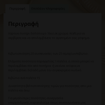
Περιγραφή
Επιπλέον πληροφορίες
Περιγραφή
Χάρτινο ποτήρι διπλότοιχο 16oz,σε χρώμα Kraft,για να
σερβίρετε και να απολαμβάνετε το αγαπημένο σας ρόφημα.
Κιβωτιοποίηση:20 συσκευασίες των 25 τεμαχίων/κιβώτιο.
Ελάχιστη ποσότητα παραγγελίας:1 παλέτα ,η οποία μπορεί να
περιλαμβάνει mix απο ποτήρια ή να είναι ατόφια,να
περιλαμβάνει δηλαδή μόνο τον συγκεκριμένο κωδικό.
Κιβώτια ανά παλέτα:15
Δυνατότητα βελτιστοποίησης τιμών για ποσότητες απο μια
παλέτα και άνω.
Για μεγαλύτερες ποσότητες-συνεργασία
υπερχονδρικής,παρακαλούμε όπως επικοινωνήσετε μας