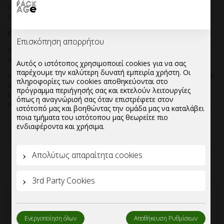
περιλαμβάνει mix απο ποτήρια ή να είναι ατόφια,να περιλαμβάνει
δηλαδή μόνο τον συγκεκριμένο κωδικό.
Κιβώτια ανά παλέτα:15
Επισκόπηση απορρήτου
Δυνατότητα βελτιστοποίησης τιμών για ποσότητες απο μια παλέτα
και άνω.
Αυτός ο ιστότοπος χρησιμοποιεί cookies για να σας
παρέχουμε την καλύτερη δυνατή εμπειρία χρήστη. Οι
Για μεγαλύτερες ποσότητες-συνεργασία υπερχονδρικής,παρακαλούμε
πληροφορίες των cookies αποθηκεύονται στο
όπως επικοινωνήσετε μας αποστείλλετε το email σας στο
πρόγραμμα περιήγησής σας και εκτελούν λειτουργίες
info@mypackage.gr, ή εναλλακτικά μπορείτε να συμπληρώσετε το
όπως η αναγνώρισή σας όταν επιστρέφετε στον
πεδίο ζήτησης προσφοράς και να επικοινωνήσουμε μαζί σας.
ιστότοπό μας και βοηθώντας την ομάδα μας να καταλάβει
ποια τμήματα του ιστότοπου μας θεωρείτε πιο
ενδιαφέροντα και χρήσιμα.
Απολύτως απαραίτητα cookies
3rd Party Cookies
Ενεργοποίηση όλων
Αποθήκευση Ρυθμίσεων