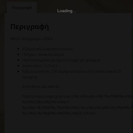
Περιγραφή
Περιγραφή
Μπόλ ασύμμετρο 200ml.
Εξαιρετική διαφάνεια υλικού.
Πλήρως ανακυκλώσιμο.
Πιστοποιημένο για άμεση επαφή με τρόφιμα.
Διαστασεις:11,2×4,9
Κιβωτιοποίηση: 250 τεμαχια/κιβώτιο.(10 σακουλακιαx25
τεμαχια)
Διατιθεται και καπακι
https://mypackage.gr/product/%ce%ba%ce%b1%cf%80%ce
%ce%b3%ce%b9%ce%b1-
%ce%b1%cf%83%cf%85%ce%bc%ce%bc%ce%b5%cf%84%cf
%ce%bc%cf%80%ce%bf%ce%bb-200-ml/