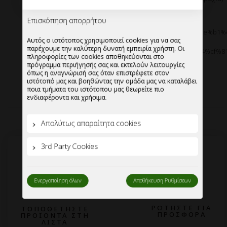
Αυτός ο ιστότοπος χρησιμοποιεί cookies για να σας
παρέχουμε την καλύτερη δυνατή εμπειρία χρήστη. Οι
Διατιθεται και καπακι
πληροφορίες των cookies αποθηκεύονται στο
πρόγραμμα περιήγησής σας και εκτελούν λειτουργίες
https://mypackage.gr/product/%ce%ba%ce%b1%cf%80%ce%b1
όπως η αναγνώρισή σας όταν επιστρέφετε στον
%ce%b3%ce%b9%ce%b1-
ιστότοπό μας και βοηθώντας την ομάδα μας να καταλάβει
%ce%b1%cf%83%cf%85%ce%bc%ce%bc%ce%b5%cf%84%cf%81
ποια τμήματα του ιστότοπου μας θεωρείτε πιο
%ce%bc%cf%80%ce%bf%ce%bb-200-ml/
ενδιαφέροντα και χρήσιμα.
Απολύτως απαραίτητα cookies
3rd Party Cookies
Ενεργοποίηση όλων
Αποθήκευση Ρυθμίσεων
2
1
ΡΩΤΗΣΤΕ ΓΙΑ
ΤΟΠΟΘΕΤΗΣΤΕ
ΠΡΟΣΦΟΡΑ
ΠΡΟΪΟΝΤΑ ΣΤΗ
ΛΙΣΤΑ