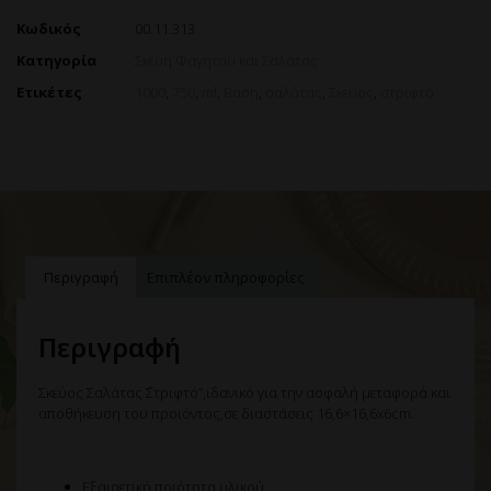
Κωδικός
00.11.313
Κατηγορία
Σκεύη Φαγητού και Σαλάτας
Ετικέτες
1000
,
750
,
ml
,
Βάση
,
σαλάτας
,
Σκεύος
,
στριφτό
Περιγραφή
Επιπλέον πληροφορίες
Περιγραφή
Σκεύος Σαλάτας ΄΄Στριφτό”,ιδανικό για την ασφαλή μεταφορά και
αποθήκευση του προιόντος,σε διαστάσεις 16,6×16,6x6cm.
Εξαιρετική ποιότητα υλικού.⁠