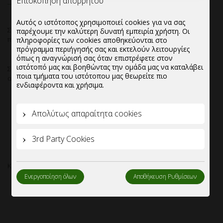
Επισκόπηση απορρήτου
Αυτός ο ιστότοπος χρησιμοποιεί cookies για να σας
Σκεύος Σαλάτας μαύρο 750ml΄.Βελτιστοποίηση τιμών για μεγάλες
παρέχουμε την καλύτερη δυνατή εμπειρία χρήστη. Οι
ποσότητες.
πληροφορίες των cookies αποθηκεύονται στο
πρόγραμμα περιήγησής σας και εκτελούν λειτουργίες
όπως η αναγνώρισή σας όταν επιστρέφετε στον
ιστότοπό μας και βοηθώντας την ομάδα μας να καταλάβει
Σκεύος Σαλάτας ΄΄Στριφτό”,ιδανικό για την ασφαλή μεταφορά και
ποια τμήματα του ιστότοπου μας θεωρείτε πιο
αποθήκευση του προιόντος,σε διαστάσεις 16,6×16,6x6cm.
ενδιαφέροντα και χρήσιμα.
Εξαιρετική ποιότητα υλικού.⁠
Απολύτως απαραίτητα cookies
Πλήρως ανακυκλώσιμη.
Παράγεται από ανακυκλωμένο υλικό.
3rd Party Cookies
Πιστοποιημένη για άμεση επαφή με τρόφιμα.
Κιβωτιοποίηση:8 συσκευασίες των 50 τεμαχίων/κιβώτιο.
Ενεργοποίηση όλων
Αποθήκευση Ρυθμίσεων
Καπάκι διάφανο για σκεύος σαλάτας ”Στριφτό”