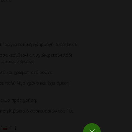
τήρα,για τοπική εφαρμογή, Satol Lex 6.
σα,κερί,βερνίκι νυχιών,ρετσίνι,λάδι
πουτσιών,βενζίνη.
λλά και χρωματιστά ρούχα.
ε πολύ λίγο χρόνο και έχει άμεση
τοιμο πρός χρήση.
ηση:Κιβώτιο 6 συσκευασιών του 1Lt.
ΚΛΕΙΣΙΜΟ ΡΥΘΜΙΣΕΩΝ