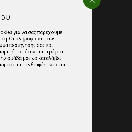
του
αυτούσιο απευθείας επάνω στον λεκέ,
κρύνει πριν από την πλύση.
okies για να σας παρέχουμε
στη. Οι πληροφορίες των
ι να βάζετε το ύφασμα με το σημείο του
μμα περιήγησής σας και
επιφάνεια π.χ.πιάτο (ίσως και με ένα
νώρισή σας όταν επιστρέφετε
ομμάτι ύφασμα), ώστε όταν ρίξετε το
την ομάδα μας να καταλάβει
τον λεκέ, να μην στάξει. Το αφήνετε να
ωρείτε πιο ενδιαφέροντα και
λεπτά πριν βάλετε το ρούχο στο
ν κύρια πλύση.
για λευκά και χρωματιστά ρούχα, όπως
δερμάτινα αφού ελεγχθεί σε κάποιο
ίο. Μη τοξικό, μη εύφλεκτο, χωρίς
ά, ασφαλές για το χρήστη.
οτητα 1 Κιβωτιου.
πορειτε ειτε να συμπληρωσετε την φορμα
ις να ερθουμε σε επικοινωνια μαζι