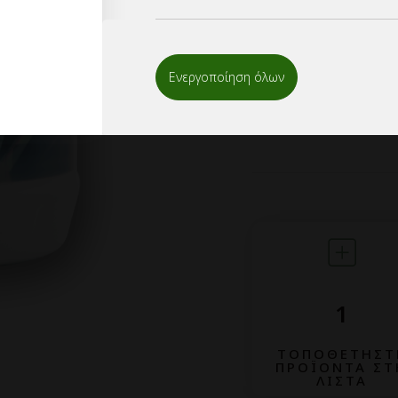
σας,ειτε να αποστε
info@mypackage.gr
Eλαχιστη παραγγελια
Ενεργοποίηση όλων
απο διαφορους κωδι
1
ΤΟΠΟΘΕΤΗΣΤ
ΠΡΟΪΟΝΤΑ ΣΤ
ΛΙΣΤΑ