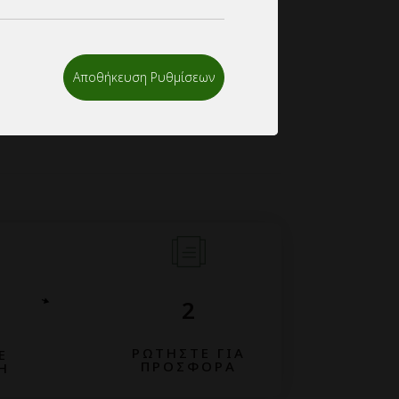
ιλλετε το email σας στο
.
:6 κιβωτια,ειτε απο τον ιδιο κωδικο,ειτε
Αποθήκευση Ρυθμίσεων
κους της ιδιας κατηγοριας.
2
ΡΩΤΗΣΤΕ ΓΙΑ
Ε
ΠΡΟΣΦΟΡΑ
Η