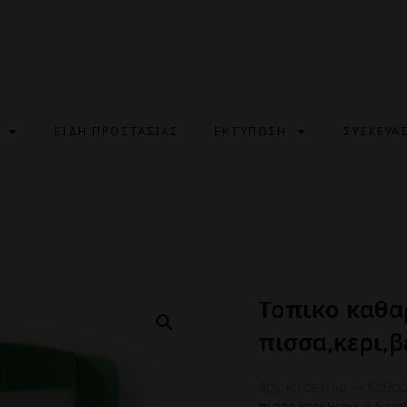
ΕΙΔΗ ΠΡΟΣΤΑΣΙΑΣ
ΕΚΤΥΠΩΣΗ
ΣΥΣΚΕΥΑ
Τοπικο καθα
πισσα,κερι,β
Αρχική σελίδα
—
Καθαρ
πισσα,κερι,βερνικι Satol