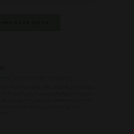
ΗΚΗ ΣΤΗΝ ΛΙΣΤΑ
36
τικά
,
Προϊόντα έτοιμα πρός χρήση
b2b
,
lex
,
satol
,
Spray
,
απο
,
βενζινη
,
βερνικι
,
για
,
ικό
,
Επαγγελματική
,
ετοιμο
,
Καθαριστικό
,
λαδι
,
,
λευκά
,
μηχανής
,
νυχιων
,
παπουτσιών
,
πισσα
,
ετσινι
,
ρουχα
,
τοπικο
,
χονδρικη
,
χρήση
,
ιστα