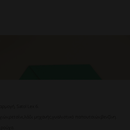
ρμογή, Satol Lex 6.
χιών,ρετσίνι,λάδι μηχανής,γυαλιστικό παπουτσιών,βενζίνη.
 ρούχα.