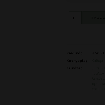
ΠΡΟΣΘ
Κωδικός
874521
Κατηγορίες
Καθαρισ
Ετικέτες
(1Lt)
,
6
,
Γυαλιστ
λεκεδες
προς
,
ρ
χρωματ