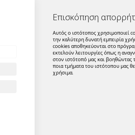
ΟΔΗΓΙΕΣ ΧΡΗΣΗΣ
Επισκόπηση απορρή
Χρησιμοποιείται 
για να τον απομα
Αυτός ο ιστότοπος χρησιμοποιεί co
την καλύτερη δυνατή εμπειρία χρή
Ειδικά προτείνετα
cookies αποθηκεύονται στο πρόγρα
λεκέ πάνω σε μία 
εκτελούν λειτουργίες όπως η αναγ
ένα χαρτί ή ένα κ
στον ιστότοπό μας και βοηθώντας 
Satol Lex επάνω σ
ποια τμήματα του ιστότοπου μας θε
δράσει για 5-10 
χρήσιμα.
πλυντήριο για τη
Είναι κατάλληλο 
και σε χαλιά και 
δυσδιάκριτο σημε
βλαβερά συστατικ
*Η τιμη αφορα ποσ
Για παραγγελιες,μ
προσφορας και εμε