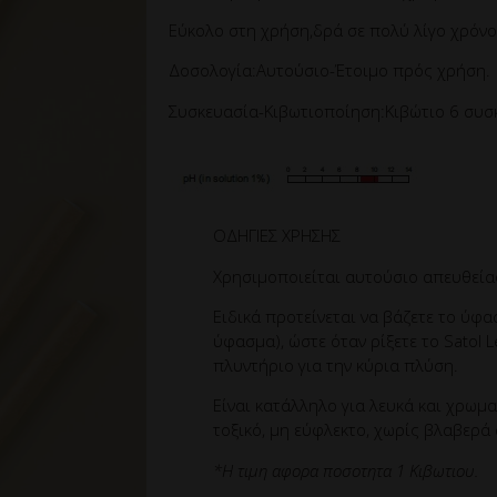
Εύκολο στη χρήση,δρά σε πολύ λίγο χρόνο
Δοσολογία:Αυτούσιο-Έτοιμο πρός χρήση.
Συσκευασία-Κιβωτιοποίηση:Κιβώτιο 6 συσκ
ΟΔΗΓΙΕΣ ΧΡΗΣΗΣ
Χρησιμοποιείται αυτούσιο απευθείας
Ειδικά προτείνεται να βάζετε το ύφα
ύφασμα), ώστε όταν ρίξετε το Satol 
πλυντήριο για την κύρια πλύση.
Είναι κατάλληλο για λευκά και χρωμ
τοξικό, μη εύφλεκτο, χωρίς βλαβερά 
*Η τιμη αφορα ποσοτητα 1 Κιβωτιου.