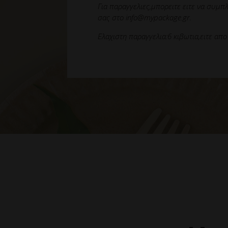
Για παραγγελιες,μπορειτε ειτε να συμπ
σας στο info@mypackage.gr.
Eλαχιστη παραγγελια:6 κιβωτια,ειτε απο