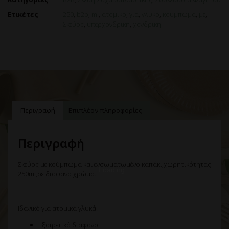
Ετικέτες
250
,
b2b
,
ml
,
ατομικο
,
για
,
γλυκο
,
κουμπωμα
,
με
,
Σκεύος
,
υπερχονδρικη
,
χονδρικη
Περιγραφή
Επιπλέον πληροφορίες
Περιγραφή
Σκεύος με κούμπωμα και ενσωματωμένο καπάκι,χωρητικότητας
250ml,σε διάφανο χρώμα.
Ιδανικό για ατομικά γλυκά.
Εξαιρετικά διαφανο.