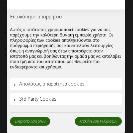
48.10
€
Τιμή:
Επισκόπηση απορρήτου
Σκεύος ζαχαροπλαστικής 250ml.
Αυτός ο ιστότοπος χρησιμοποιεί cookies για να σας
παρέχουμε την καλύτερη δυνατή εμπειρία χρήστη. Οι
πληροφορίες των cookies αποθηκεύονται στο
Σκεύος με κούμπωμα και ενσωματωμένο καπάκι,χωρητικότητας
πρόγραμμα περιήγησής σας και εκτελούν λειτουργίες
250ml,σε διάφανο χρώμα.
όπως η αναγνώρισή σας όταν επιστρέφετε στον
ιστότοπό μας και βοηθώντας την ομάδα μας να καταλάβει
ποια τμήματα του ιστότοπου μας θεωρείτε πιο
ενδιαφέροντα και χρήσιμα.
Ιδανικό για ατομικά γλυκά.
Εξαιρετικά διαφανο.
Πλήρως ανακυκλώσιμο.
Απολύτως απαραίτητα cookies
Παράγεται από ανακυκλωμένο υλικό.
Πιστοποιημένο για άμεση επαφή με τρόφιμα.
3rd Party Cookies
Κιβωτιοποίηση:500 τεμάχια/κιβώτιο.
Ενεργοποίηση όλων
Αποθήκευση Ρυθμίσεων