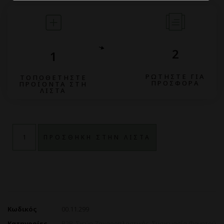
2
1
ΡΩΤΗΣΤΕ ΓΙΑ
ΤΟΠΟΘΕΤΗΣΤΕ
ΠΡΟΣΦΟΡΑ
ΠΡΟΪΟΝΤΑ ΣΤΗ
ΛΙΣΤΑ
ΠΡΟΣΘΗΚΗ ΣΤΗΝ ΛΙΣΤΑ
Κωδικός
00.11.299
Κατηγορίες
B2B
,
Σκεύη Ζαχαροπλαστικής
,
Συσκευασία Φαγητού