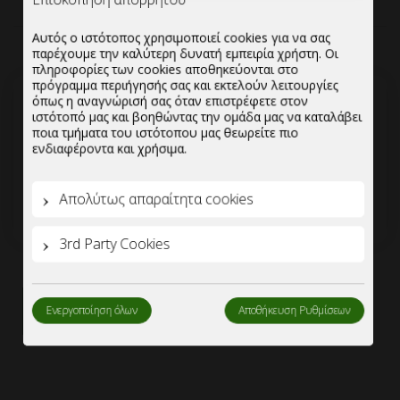
Επισκόπηση απορρήτου
Αυτός ο ιστότοπος χρησιμοποιεί cookies για να σας
παρέχουμε την καλύτερη δυνατή εμπειρία χρήστη. Οι
πληροφορίες των cookies αποθηκεύονται στο
πρόγραμμα περιήγησής σας και εκτελούν λειτουργίες
όπως η αναγνώρισή σας όταν επιστρέφετε στον
ιστότοπό μας και βοηθώντας την ομάδα μας να καταλάβει
ποια τμήματα του ιστότοπου μας θεωρείτε πιο
2
ενδιαφέροντα και χρήσιμα.
1
ΡΩΤΗΣΤΕ ΓΙΑ
ΤΟΠΟΘΕΤΗΣΤΕ
Απολύτως απαραίτητα cookies
ΠΡΟΣΦΟΡΑ
ΠΡΟΪΟΝΤΑ ΣΤΗ
ΛΙΣΤΑ
3rd Party Cookies
ΠΡΟΣΘΗΚΗ ΣΤΗΝ ΛΙΣΤΑ
Ενεργοποίηση όλων
Αποθήκευση Ρυθμίσεων