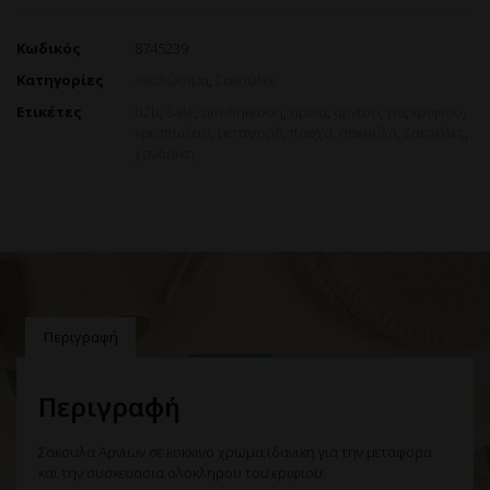
Κωδικός
8745239
Κατηγορίες
Αναλώσιμα
,
Σακούλες
Ετικέτες
b2b
,
Sale
,
αποθηκευση
,
αρνια
,
αρνιου
,
για
,
εριφιου
,
κρεοπωλεια
,
μεταφορά
,
πασχα
,
σακούλα
,
Σακούλες
,
χονδρικη
Περιγραφή
Περιγραφή
Σακουλα Αρνιων σε κοκκινο χρωμα,ιδανικη για την μεταφορα
και την συσκευασια ολοκληρου του εριφιου.