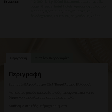
Ετικέτες
1
,
2
,
300ml
,
4Kg
,
500ml.1Lt
,
amenities
,
aroma
,
b2b
,
buqel
,
Greece
,
hotel
,
hotels
,
Άρωμα
,
αφρολουτρο
,
ελλαδας
,
εξοπλισμος
,
Επαγγελματική
,
και
,
ξενοδοχειακος
,
Σαμπουάν
,
σε
,
χονδρικη
,
χρήση
Περιγραφή
Επιπλέον πληροφορίες
Περιγραφή
Σαμπουάν&Αφρόλουτρο 2Σε1 ”Buqel Άρωμα Ελλάδας”.
Με περιποιητικούς και ενυδατικούς παράγοντες,άφηνει το
δέρμα και τα μαλλιά σας καθαρά και απαλά.
Διαθέσιμο στα εξής υπέροχα αρώματα: