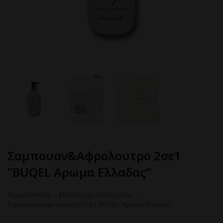
Σαμπουαν&Αφρολουτρο 2σε1
”BUQEL Αρωμα Ελλαδας”
Αρχική σελίδα
—
Εξοπλισμος Ξενοδοχειου
—
Σαμπουαν&Αφρολουτρο 2σε1 ”BUQEL Αρωμα Ελλαδας”