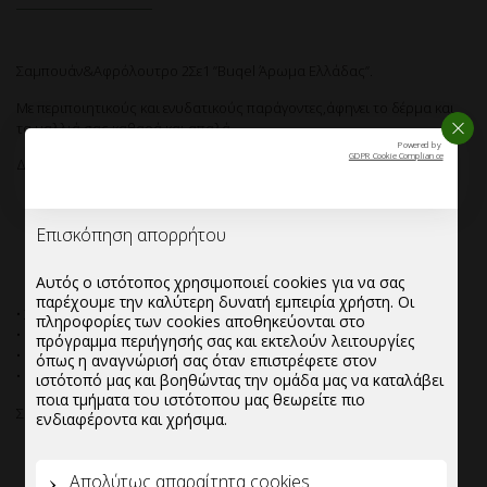
Σαμπουάν&Αφρόλουτρο 2Σε1 ”Buqel Άρωμα Ελλάδας”.
Με περιποιητικούς και ενυδατικούς παράγοντες,άφηνει το δέρμα και
ΚΛΕΙ
τα μαλλιά σας καθαρά και απαλά.
Powered by
GDPR Cookie Compliance
Διαθέσιμο στα εξής υπέροχα αρώματα:
Ευκάλυπτος
Λάδι Ελιάς
Επισκόπηση απορρήτου
Αυτός ο ιστότοπος χρησιμοποιεί cookies για να σας
• Χρησιμοποιείται και σε επιτοίχιες σαπουνοθήκες.
παρέχουμε την καλύτερη δυνατή εμπειρία χρήστη. Οι
• Κατάλληλο για ξενοδοχεία, κομμωτήρια κ.λπ.
πληροφορίες των cookies αποθηκεύονται στο
• Μικροβιολογικά και δερματολογικά ελεγμένο.
πρόγραμμα περιήγησής σας και εκτελούν λειτουργίες
• Πιστοποιημένο ως καλλυντικό.
όπως η αναγνώρισή σας όταν επιστρέφετε στον
ιστότοπό μας και βοηθώντας την ομάδα μας να καταλάβει
Συσκευασία-Κιβωτιοποίηση:
ποια τμήματα του ιστότοπου μας θεωρείτε πιο
ενδιαφέροντα και χρήσιμα.
Κιβώτιο 4 σακουλάκια των 500ml
Κιβώτιο 4 σακουλάκια του 1Lt