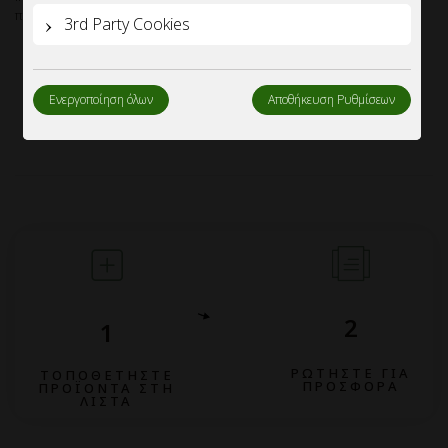
πεδίο ζήτησης προσφοράς και να επικοινωνήσουμε μαζί σας.
3rd Party Cookies
Ενεργοποίηση όλων
Αποθήκευση Ρυθμίσεων
2
1
ΡΩΤΗΣΤΕ ΓΙΑ
ΤΟΠΟΘΕΤΗΣΤΕ
ΠΡΟΣΦΟΡΑ
ΠΡΟΪΟΝΤΑ ΣΤΗ
ΛΙΣΤΑ