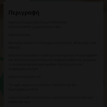
Περιγραφή
Χάρτινα ποτήρια διπλότοιχα ”ΣΥΝΗΘΕΙΕΣ
ΘΕΣΣΑΛΟΝΙΚΗΣ”,χωρητικότητας 8oz.
Κιβωτιοποίηση:
864 τεμάχια/κιβώτιο.(18 τεμάχια ανά δεσμίδα ,48 δεσμίδες ανά
κιβώτιο)
Ελάχιστη παραγγελία:1 παλέτα,η οποία μπορεί να περιλαμβάνει
mix από διπλότοιχα ποτήρια,σε διάφορα σχέδια και χρώματα
,ή να είναι ατόφια,να περιλαμβάνει δηλαδή μόνο τον
συγκεκριμένο κωδικό.
Κιβώτια ανά παλέτα:16
*οι τιμές αφορούν ποσότητα 1 κιβωτίου και δεν
περιλαμβάνουν ΦΠΑ.
Δυνατότητα βελτιστοποίησης τιμών για ποσότητες απο μια
παλέτα και άνω.