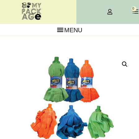
×
0
MENU