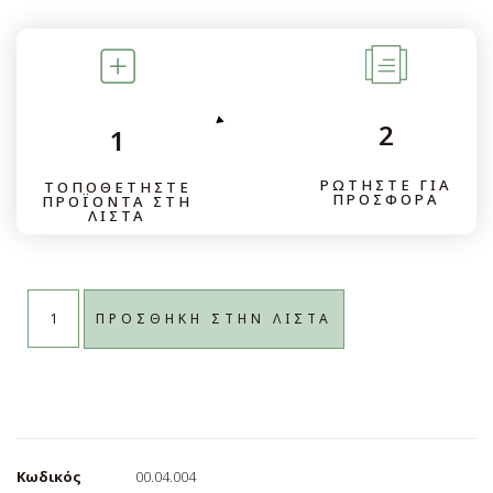
Απολύτως απαραίτητα cookies
3rd Party Cookies
Ενεργοποίηση όλων
Αποθήκευση Ρυθμίσεων
2
1
ΡΩΤΗΣΤΕ ΓΙΑ
ΤΟΠΟΘΕΤΗΣΤΕ
ΠΡΟΣΦΟΡΑ
ΠΡΟΪΟΝΤΑ ΣΤΗ
ΛΙΣΤΑ
ΠΡΟΣΘΗΚΗ ΣΤΗΝ ΛΙΣΤΑ
Loading...
Κωδικός
00.04.004