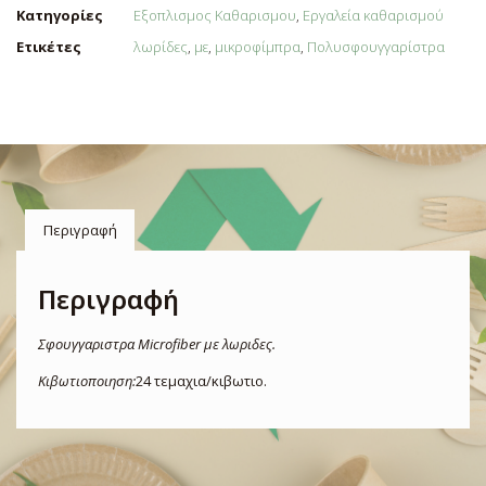
Κατηγορίες
Εξοπλισμος Καθαρισμου
,
Εργαλεία καθαρισμού
Ετικέτες
λωρίδες
,
με
,
μικροφίμπρα
,
Πολυσφουγγαρίστρα
Περιγραφή
Περιγραφή
Σφουγγαριστρα Microfiber με λωριδες.
Κιβωτιοποιηση:
24
τεμαχια/κιβωτιο.