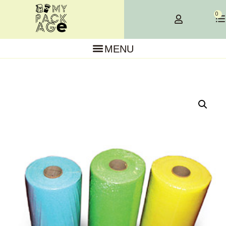
×
0
MENU