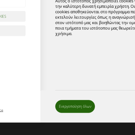
ΠΡΟΣΘ
Κωδικός
022PKF
Κατηγορίες
Εξοπλισ
Ενεργοποίηση όλων
Συσκευέ
Ετικέτες
καρεκλα