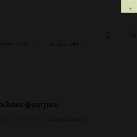
0
ΣΙΑ ΦΑΓΗΤΟΥ
ΚΑΘΑΡΙΣΤΙΚΑ
εκλακι φαγητου
ισμος Ξενοδοχειου
—
Παιδικο καρεκλακι