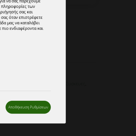
ΗΚΗ ΣΤΗΝ ΛΙΣΤΑ
μος Ξενοδοχειου
,
Καθαριστικά
,
Συσκευες
,
Αποθήκευση Ρυθμίσεων
ς χώρων υγιεινής
κι
,
παιδικο
,
φαγητού