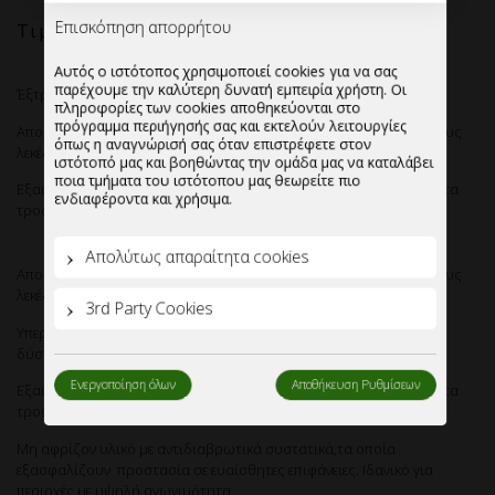
Αυτός ο ιστότοπος χρησιμοποιεί cookies για να σας
72.75 - 78.14
€
Τιμή:
παρέχουμε την καλύτερη δυνατή εμπειρία χρήστη. Οι
πληροφορίες των cookies αποθηκεύονται στο
πρόγραμμα περιήγησής σας και εκτελούν λειτουργίες
όπως η αναγνώρισή σας όταν επιστρέφετε στον
Έξτρα έκπτωση για μεγάλες ποσότητες.
ιστότοπό μας και βοηθώντας την ομάδα μας να καταλάβει
ποια τμήματα του ιστότοπου μας θεωρείτε πιο
Απορρυπαντικό πλυντηρίου πιάτων-ποτηριών για πολύ δύσκολους
ενδιαφέροντα και χρήσιμα.
λεκέδες και πολύ σκληρά νερά.
Εξαιρετική καθαριστική δράση ακόμη και σε ξεραμένα υπολείμματα
τροφών.
Απολύτως απαραίτητα cookies
3rd Party Cookies
Απορρυπαντικό πλυντηρίου πιάτων-ποτηριών για πολύ δύσκολους
λεκέδες και σκληρά νερά Ncd Platinum.
Υπερσυμπυκνωμένο , ειδικής σύνθεσης. που απευθύνεται σε πολύ
Ενεργοποίηση όλων
Αποθήκευση Ρυθμίσεων
δύσκολες συνθήκες πλύσης και σκληρότητας νερού.
Εξαιρετική καθαριστική δράση ακόμη και σε ξεραμένα υπολείμματα
τροφών.
Μη αφρίζον υλικό με αντιδιαβρωτικά συστατικά,τα οποία
εξασφαλίζουν προστασία σε ευαίσθητες επιφάνειες. Ιδανικό για
περιοχές με υψηλή αγωγιμότητα.