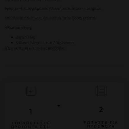
Εφαρμογή: επαγγελματικά πλυντήρια πιάτων – ποτηριών.
Δοσολογία:0,5-3ml/Lt,μέσω αυτόματου δοσομετρητή.
Κιβωτιοποίηση:
Δοχειο 14kg
Κιβωτιο 2 δοχειων των 7,3kg/εκαστο.
έξτρα έκπτωση για μεγάλες ποσότητες.
2
1
ΡΩΤΗΣΤΕ ΓΙΑ
ΤΟΠΟΘΕΤΗΣΤΕ
ΠΡΟΣΦΟΡΑ
ΠΡΟΪΟΝΤΑ ΣΤΗ