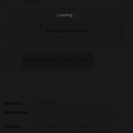
ΛΙΣΤΑ
Συσκευασια
ΠΡΟΣΘΗΚΗ ΣΤΗΝ ΛΙΣΤΑ
Κωδικός
00.05.002
Κατηγορίες
Απορρυπαντικά πλυντηρίου πιατών-ποτηριών-
σκευών
,
Καθαριστικά
Ετικέτες
Ncd
,
Platinum
,
Απορρυπαντικό
,
πιατων
,
πλυντηριου
,
ποτηριών
,
Υπερσυμπυκνωμένο