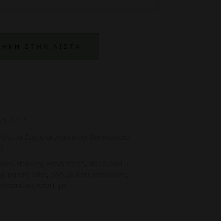
ΗΚΗ ΣΤΗΝ ΛΙΣΤΑ
-1-1-1-1
Κουτιά Ζαχαροπλαστείου
,
Συσκευασία
ύ
oxes
,
delivery
,
Food
,
fresh
,
No10
,
No15
,
ng
,
pastry
,
take
,
αλουμινίου
,
επενδυση
,
πλαστείου
,
κουτί
,
με