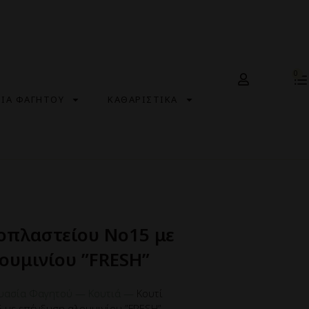
0
ΣΙΑ ΦΑΓΗΤΟΥ
ΚΑΘΑΡΙΣΤΙΚΑ
οπλαστείου Νο15 με
ουμινίου ”FRESH”
υασία Φαγητού
—
Κουτιά
—
Κουτί
με επένδυση αλουμινίου ”FRESH”