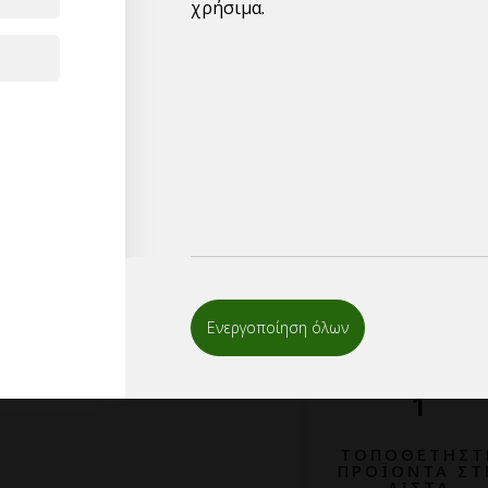
Δυνατότητα βελτιστοπο
χρήσιμα.
και άνω.
Για μεγαλύτερες ποσότ
υπερχονδρικής,παρακα
αποστείλλετε το email 
μπορείτε να συμπληρώσ
επικοινωνήσουμε μαζί 
Ενεργοποίηση όλων
1
ΤΟΠΟΘΕΤΗΣΤ
ΠΡΟΪΟΝΤΑ ΣΤ
ΛΙΣΤΑ