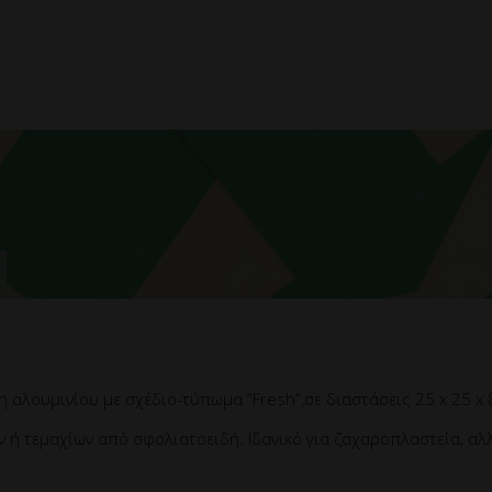
αλουμινίου με σχέδιο-τύπωμα ”Fresh”,σε διαστάσεις 25 x 25 x 
 ή τεμαχίων από σφολιατοειδή. Ιδανικό για ζαχαροπλαστεία, αλλ