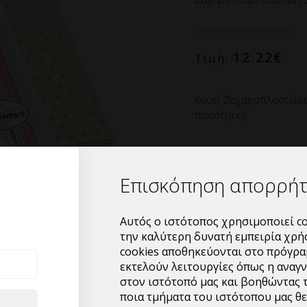
12.22
€
Τιμή:
Κουτί Ζαχαροπλαστείου
ποσότητες.
Κουτί Ζαχαροπλαστείου
τύπωμα ”Fresh”,σε διασ
Επισκόπηση απορρή
Κατάλληλο για τοποθέτ
σφολιατοειδή. Ιδανικό 
Αυτός ο ιστότοπος χρησιμοποιεί co
την καλύτερη δυνατή εμπειρία χρή
cookies αποθηκεύονται στο πρόγρα
Κιβωτιοποίηση:Δέμα 10
εκτελούν λειτουργίες όπως η αναγ
στον ιστότοπό μας και βοηθώντας 
Ελάχιστη ποσότητα παρ
ποια τμήματα του ιστότοπου μας θε