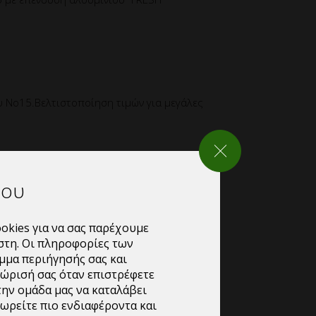
 Νο15.Βελτιστοποίηση τιμών για μεγάλες
ΚΛΕΙΣΙΜΟ ΡΥΘΜΙΣΕΩΝ
 No15, με επένδυση αλουμινίου με σχέδιο-
τάσεις 25 x 25 x 8 cm.
του
ηση πάστας, γλυκών ή τεμαχίων από
για ζαχαροπλαστεία, αλλά και αρτοποιεία.
okies για να σας παρέχουμε
στη. Οι πληροφορίες των
μμα περιήγησής σας και
 κιλών.
νώρισή σας όταν επιστρέφετε
την ομάδα μας να καταλάβει
αγγελίας:200 κιλά.
ωρείτε πιο ενδιαφέροντα και