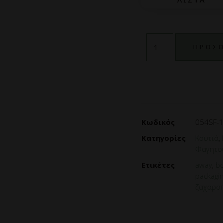
ΠΡΟΣΘ
Κωδικός
054SF-1
Κατηγορίες
Κουτιά
,
Φαγητο
Ετικέτες
away
,
b
packagi
ζαχαρο