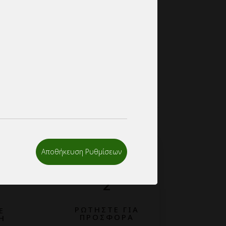
ίησης τιμών για ποσότητες απο μια παλέτα
ητες-συνεργασία
λούμε όπως επικοινωνήσετε μας
σας στο info@mypackage.gr, ή εναλλακτικά
ετε το πεδίο ζήτησης προσφοράς και να
σας.
Αποθήκευση Ρυθμίσεων
2
ΡΩΤΗΣΤΕ ΓΙΑ
Ε
ΠΡΟΣΦΟΡΑ
Η