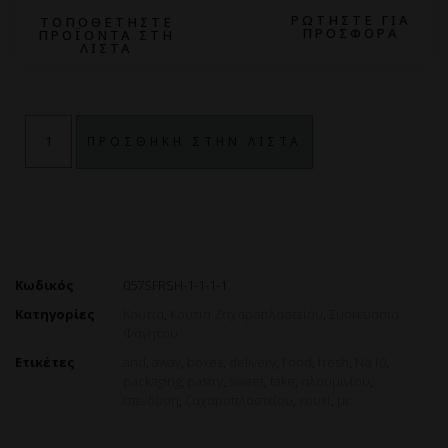
ΡΩΤΗΣΤΕ ΓΙΑ
ΤΟΠΟΘΕΤΗΣΤΕ
ΠΡΟΣΦΟΡΑ
ΠΡΟΪΟΝΤΑ ΣΤΗ
ΛΙΣΤΑ
ΠΡΟΣΘΗΚΗ ΣΤΗΝ ΛΙΣΤΑ
Κωδικός
057SFRSH-1-1-1-1
Κατηγορίες
Κουτιά
,
Κουτιά Ζαχαροπλαστείου
,
Συσκευασία
Φαγητού
Ετικέτες
and
,
away
,
boxes
,
delivery
,
Food
,
fresh
,
No10
,
packaging
,
pastry
,
sweet
,
take
,
αλουμινίου
,
επενδυση
,
ζαχαροπλαστείου
,
κουτί
,
με