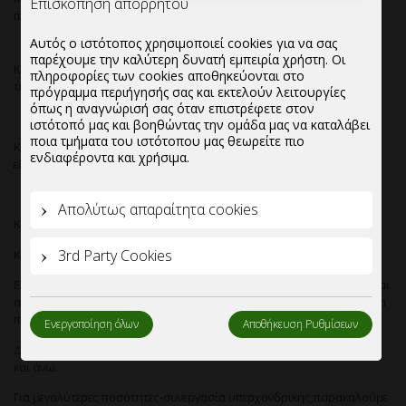
Επισκόπηση απορρήτου
ποσότητες.
Αυτός ο ιστότοπος χρησιμοποιεί cookies για να σας
παρέχουμε την καλύτερη δυνατή εμπειρία χρήστη. Οι
Κουτί Ζαχαροπλαστείου Nο10, με επένδυση αλουμινίου, με σχέδιο-
πληροφορίες των cookies αποθηκεύονται στο
τύπωμα Sweet Fresh,σε διαστάσεις 21.8 x 21.6 x 8 cm.
πρόγραμμα περιήγησής σας και εκτελούν λειτουργίες
όπως η αναγνώρισή σας όταν επιστρέφετε στον
ιστότοπό μας και βοηθώντας την ομάδα μας να καταλάβει
ποια τμήματα του ιστότοπου μας θεωρείτε πιο
Κατάλληλο για τοποθέτηση πάστας, γλυκών ή σιροπιαστών
ενδιαφέροντα και χρήσιμα.
εδεσμάτων. Ιδανικό για ζαχαροπλαστεία, αλλά και αρτοποιεία.
Απολύτως απαραίτητα cookies
Κιβωτιοποίηση:Δέμα 10 κιλών.(93 τεμάχια)
3rd Party Cookies
Κιβώτια ανά παλέτα:100
Ελάχιστη ποσότητα παραγγελίας:1 παλέτα(η οποία είτε μπορεί να είναι
ατόφια-να περιλαμβάνει μόνο τον συγκεκριμένο κωδικό-είτε μπορεί να
περιέχει mix κωδικών κουτιών ζαχαροπλαστείου)
Ενεργοποίηση όλων
Αποθήκευση Ρυθμίσεων
Δυνατότητα βελτιστοποίησης τιμών για ποσότητες απο μια παλέτα
και άνω.
Για μεγαλύτερες ποσότητες-συνεργασία υπερχονδρικής,παρακαλούμε