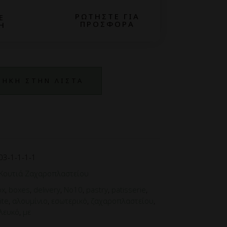
ΡΩΤΗΣΤΕ ΓΙΑ
Ε
ΠΡΟΣΦΟΡΑ
Η
ΗΚΗ ΣΤΗΝ ΛΙΣΤΑ
03-1-1-1-1
Κουτιά Ζαχαροπλαστείου
ox
,
boxes
,
delivery
,
No10
,
pastry
,
patisserie
,
ite
,
αλουμίνιο
,
εσωτερικό
,
ζαχαροπλαστείου
,
λευκό
,
με