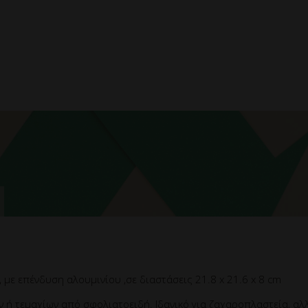
με επένδυση αλουμινίου ,σε διαστάσεις 21.8 x 21.6 x 8 cm
 ή τεμαχίων από σφολιατοειδή. Ιδανικό για ζαχαροπλαστεία, αλλ