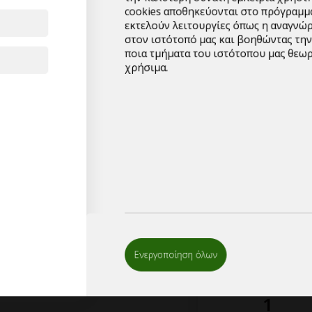
ποια τμήματα του ιστότοπου μας θε
και άνω.
χρήσιμα.
Για μεγαλύτερες ποσότ
υπερχονδρικής,παρακα
αποστείλλετε το email 
μπορείτε να συμπληρώσ
επικοινωνήσουμε μαζί 
Ενεργοποίηση όλων
1