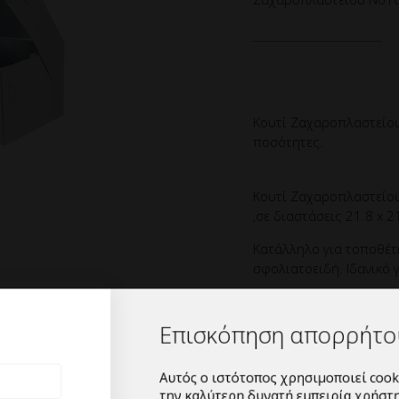
Κουτί Ζαχαροπλαστείου
ποσότητες.
Κουτί Ζαχαροπλαστείου
,σε διαστάσεις 21.8 x 2
Κατάλληλο για τοποθέτ
Επισκόπηση απορρή
σφολιατοειδή. Ιδανικό 
Αυτός ο ιστότοπος χρησιμοποιεί co
την καλύτερη δυνατή εμπειρία χρή
Κιβωτιοποίηση:Δέμα 10
cookies αποθηκεύονται στο πρόγρα
Ελάχιστη ποσότητα παρ
εκτελούν λειτουργίες όπως η αναγ
στον ιστότοπό μας και βοηθώντας 
Δυνατότητα βελτιστοπο