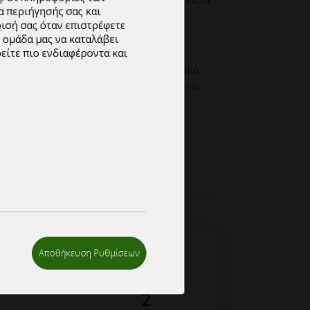
ωρείτε πιο ενδιαφέροντα και
ητες-συνεργασία
λούμε όπως επικοινωνήσετε μας
σας στο info@mypackage.gr, ή εναλλακτικά
ετε το πεδίο ζήτησης προσφοράς και να
σας.
Αποθήκευση Ρυθμίσεων
2