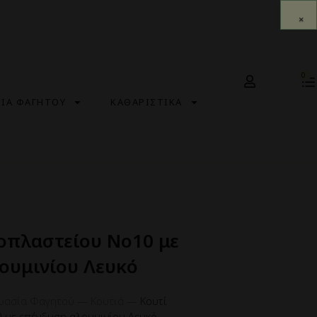
0
ΣΙΑ ΦΑΓΗΤΟΥ
ΚΑΘΑΡΙΣΤΙΚΑ
οπλαστείου Νο10 με
ουμινίου Λευκό
υασία Φαγητού
—
Κουτιά
—
Κουτί
 με επένδυση αλουμινίου Λευκό