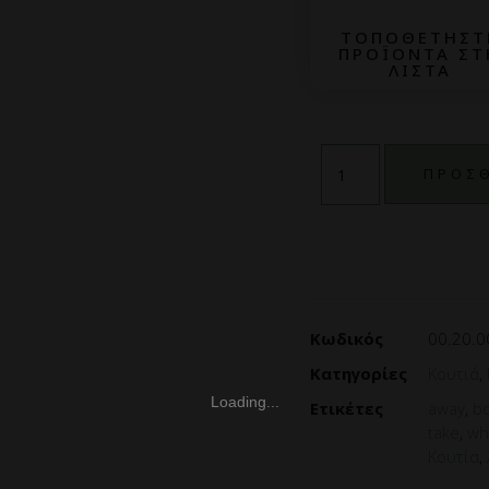
ΤΟΠΟΘΕΤΗΣΤ
ΠΡΟΪΟΝΤΑ ΣΤ
ΛΙΣΤΑ
ΠΡΟΣΘ
Κωδικός
00.20.0
Κατηγορίες
Κουτιά
,
Ετικέτες
away
,
b
take
,
wh
Κουτία
,