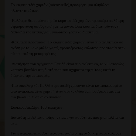
Το κυματοειδές χαρτόνι(microwelle),προσφέρει μια πληθώρα
πλεονεκτημάτων:
-Καλύτερη θερμομόνωση:
Το κυματοειδές χαρτόνι προσφέρει καλύτερη
θερμομόνωση σε σύγκριση με τα μονοφύλλα κουτιά, διατηρώντας τη
ζεστασιά της πίτσας για μεγαλύτερο χρονικό διάστημα.
-Καλύτερη προστασία:
Το κυματοειδές χαρτόνι είναι πιο ανθεκτικό σε
σχέση με το μονοφύλλο χαρτί, προσφέροντας καλύτερη προστασία στην
πίτσα κατά τη μεταφορά της.
-Διατήρηση του σχήματος:
Επειδή είναι πιο ανθεκτικό, το κυματοειδές
χαρτόνι βοηθάει στη διατήρηση του σχήματος της πίτσας κατά τη
διάρκεια της μεταφοράς.
-Πιο οικολογικό:
Πολλά κυματοειδή χαρτόνια είναι κατασκευασμένα
από ανακυκλωμένο χαρτί ή είναι ανακυκλώσιμα, προσφέροντας μια
πιο βιώσιμη λύση συσκευασίας.
Συσκευασία:Δέμα 100 τεμαχίων.
Δυνατότητα βελτιστοποίησης τιμών για ποσότητες από μια παλέτα και
άνω.
Για μεγαλύτερες ποσότητες-συνεργασία υπερχονδρικής,παρακαλούμε