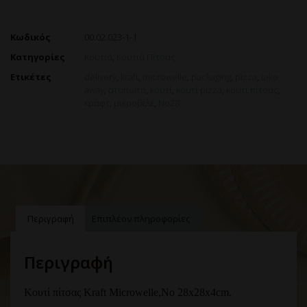
Κωδικός
00.02.023-1-1
Κατηγορίες
Κουτιά
,
Κουτιά Πίτσας
Ετικέτες
delivery
,
kraft
,
microwelle
,
packaging
,
pizza
,
take
away
,
ατύπωτο
,
κουτί
,
κουτί pizza
,
κουτί πίτσας
,
κράφτ
,
μικροβελέ
,
Νο28
Περιγραφή
Επιπλέον πληροφορίες
Περιγραφή
Κουτί πίτσας Kraft Microwelle,
Νο 28x28x4cm.