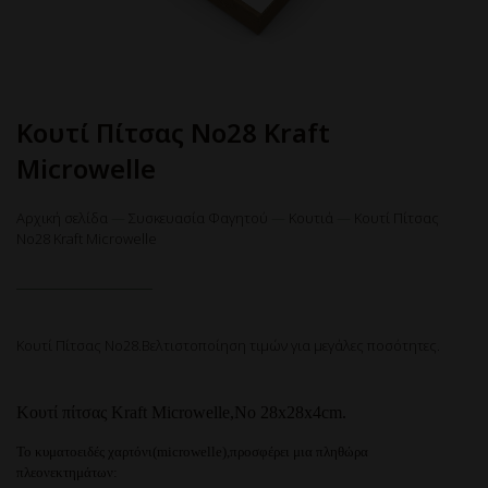
Κουτί Πίτσας No28 Kraft
Microwelle
Αρχική σελίδα
—
Συσκευασία Φαγητού
—
Κουτιά
—
Κουτί Πίτσας
No28 Kraft Microwelle
Κουτί Πίτσας No28.Βελτιστοποίηση τιμών για μεγάλες ποσότητες.
Κουτί πίτσας Kraft Microwelle,
Νο 28x28x4cm.
Το κυματοειδές χαρτόνι(microwelle),προσφέρει μια πληθώρα
πλεονεκτημάτων: