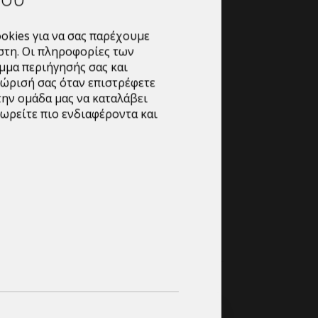
 καθαρισμός μηχανημάτων και χώρων
okies για να σας παρέχουμε
ίχων κτλ.
στη. Οι πληροφορίες των
 ml/Lt), με αφροπαραγωγό.
μμα περιήγησής σας και
νώρισή σας όταν επιστρέφετε
την ομάδα μας να καταλάβει
ωρείτε πιο ενδιαφέροντα και
ες ποσοτητες.
ε να συμπληρωσετε την φορμα παραγγελιων και
σας,ή να μας στειλετε το email σας στο