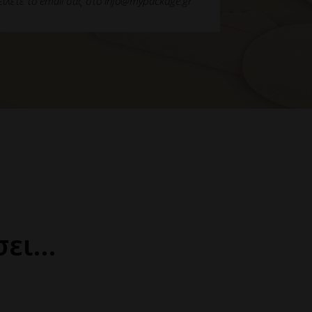
ιλετε το email σας στο info@mypackage.gr
σει…