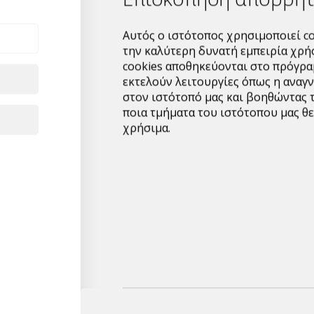
Εφαρμογή: εξωτερικός
Αυτός ο ιστότοπος χρησιμοποιεί co
παραγωγής, δαπέδων,το
την καλύτερη δυνατή εμπειρία χρή
Δοσολογία: 1-3% (10-30
cookies αποθηκεύονται στο πρόγρα
εκτελούν λειτουργίες όπως η αναγ
Κιβωτιοποιηση:
στον ιστότοπό μας και βοηθώντας 
ποια τμήματα του ιστότοπου μας θε
Δοχείο 24Kg
χρήσιμα.
Βαρέλι 250Kg
Δεξαμενή 1250Kg
εξτρα εκπτωση για μεγαλ
για παραγγελιες,μπορειτ
να επικοινωνησουμε μαζι 
info@mypackage.gr