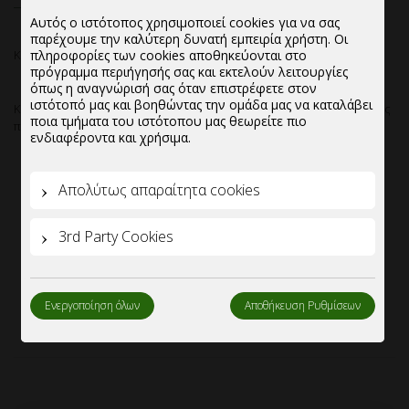
Αυτός ο ιστότοπος χρησιμοποιεί cookies για να σας
παρέχουμε την καλύτερη δυνατή εμπειρία χρήστη. Οι
πληροφορίες των cookies αποθηκεύονται στο
Καπάκι για μπόλ ζαχαροπλαστικής τετράγωνο 200 ml.
πρόγραμμα περιήγησής σας και εκτελούν λειτουργίες
όπως η αναγνώρισή σας όταν επιστρέφετε στον
ιστότοπό μας και βοηθώντας την ομάδα μας να καταλάβει
Καπάκι για μπόλ ζαχαροπλαστικής τετράγωνο 200ml, από εξαιρετικής
ποια τμήματα του ιστότοπου μας θεωρείτε πιο
ποιότητας υλικό.
ενδιαφέροντα και χρήσιμα.
Μπολ τετραγωνο 200 ml
Εξαιρετική διαφάνεια υλικού.
Απολύτως απαραίτητα cookies
Πλήρως ανακυκλώσιμο.
Πιστοποιημένο για άμεση επαφή με τρόφιμα.
3rd Party Cookies
Διαστασεις:9x9cm
Κιβωτιοποίηση:600 τεμάχια/κιβώτιο.(12 σακουλακια x50
τεμαχια)
Ενεργοποίηση όλων
Αποθήκευση Ρυθμίσεων