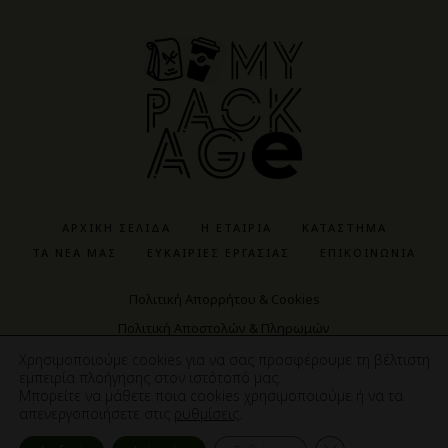
ΑΡΧΙΚΉ ΣΕΛΊΔΑ
Η ΕΤΑΙΡΊΑ
ΚΑΤΆΣΤΗΜΑ
ΤΑ ΝΈΑ ΜΑΣ
ΕΥΚΑΙΡΊΕΣ ΕΡΓΑΣΊΑΣ
ΕΠΙΚΟΙΝΩΝΊΑ
Πολιτική Απορρήτου & Cookies
Πολιτική Αποστολών & Πληρωμών
Πολιτική Αγορών & Προϊόντων
Χρησιμοποιούμε cookies για να σας προσφέρουμε τη βέλτιστη
εμπειρία πλοήγησης στον ιστότοπό μας.
Μπορείτε να μάθετε ποια cookies χρησιμοποιούμε ή να τα
απενεργοποιήσετε στις
ρυθμίσεις
.
ΚΑ
ΚΛΕΙΣΙΜΟ 