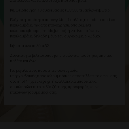
Διατίθενται και τα αντίστοιχα πιστοποιητικά.
Κιβωτιοποίηση:10 συσκευασίες των 500 τεμαχίων/κιβώτιο.
Ελάχιστη ποσότητα παραγγελίας:1 παλέτα ,η οποία μπορεί να
περιλαμβάνει mix απο επαναχρησιμοποιούμενα
καλαμάκια(frappe,freddo,jumbo) ή να είναι ατόφια,να
περιλαμβάνει δηλαδή μόνο τον συγκεκριμένο κωδικό.
Κιβώτια ανά παλέτα:32
Δυνατότητα βελτιστοποίησης τιμών για ποσότητες απο μια
παλέτα και άνω.
Για μεγαλύτερες ποσότητες-συνεργασία
υπερχονδρικής,παρακαλούμε όπως αποστείλλετε το email σας
στο info@mypackage.gr, ή εναλλακτικά μπορείτε να
συμπληρώσετε το πεδίο ζήτησης προσφοράς και να
επικοινωνήσουμε μαζί σας.