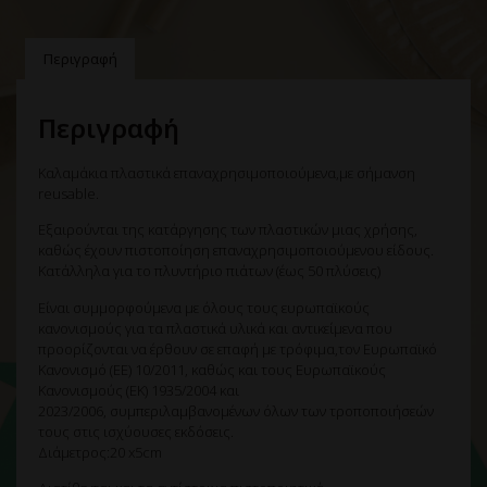
Περιγραφή
Περιγραφή
Καλαμάκια πλαστικά επαναχρησιμοποιούμενα,με σήμανση
reusable.
Εξαιρούνται της κατάργησης των πλαστικών μιας χρήσης,
καθώς έχουν πιστοποίηση επαναχρησιμοποιούμενου είδους.
Κατάλληλα για το πλυντήριο πιάτων (έως 50 πλύσεις)
Είναι συμμορφούμενα με όλους τους ευρωπαϊκούς
κανονισμούς για τα πλαστικά υλικά και αντι
κε
ίμ
ενα που
προορίζονται να έρθουν σε επαφή με τρόφιμα,τον Ευρωπαϊκό
Κανονισμό (ΕΕ) 10/2011
,
καθώς και τους Ευρωπαϊκούς
Κανονισμούς (ΕΚ) 1935/2004 και
2023/2006
,
συμπεριλαμβανομένων όλων των τροποποιήσεών
τους στις ισχύουσες εκδόσεις.
Διάμετρος:20 x5cm