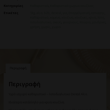
Κατηγορίες
Καθαριστικά
,
Καθαριστικά χωρων κουζίνας
Ετικέτες
5kg
,
alco
,
b2b
,
destral
,
για
,
Επαγγελματική
,
εστιασης
,
Καθαριστικό
,
καμενα
,
κουζινα
,
κουζινες
,
κρυα
,
λίπη
,
λιποδιαλυτικο
,
σκεύη
,
φούρνους
,
Χλώριο
,
χονδρικη
,
χρήση
,
χωρίς
,
χωροι
Περιγραφή
Περιγραφή
Υγρό ισχυρό καθαριστικό – λιποδιαλυτικο Destal Alco.
Ιδιαίτερα κατάλληλο για κρύα κουζίνα.