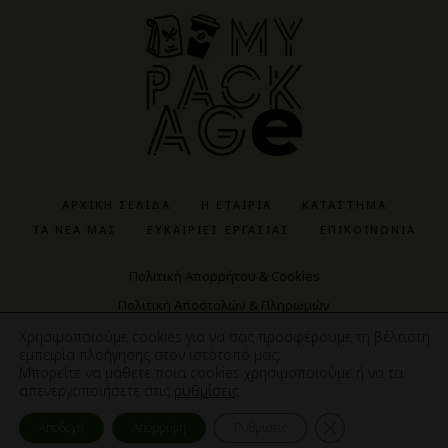
ΑΡΧΙΚΉ ΣΕΛΊΔΑ
Η ΕΤΑΙΡΊΑ
ΚΑΤΆΣΤΗΜΑ
ΤΑ ΝΈΑ ΜΑΣ
ΕΥΚΑΙΡΊΕΣ ΕΡΓΑΣΊΑΣ
ΕΠΙΚΟΙΝΩΝΊΑ
Πολιτική Απορρήτου & Cookies
Πολιτική Αποστολών & Πληρωμών
Πολιτική Αγορών & Προϊόντων
Χρησιμοποιούμε cookies για να σας προσφέρουμε τη βέλτιστη
εμπειρία πλοήγησης στον ιστότοπό μας.
Μπορείτε να μάθετε ποια cookies χρησιμοποιούμε ή να τα
απενεργοποιήσετε στις
ρυθμίσεις
.
ΚΑ
ΚΛΕΙΣΙΜΟ 
Αποδοχή
Απόρριψη
Ρυθμίσεις
Cosmote NewSite4U | Copyright © 2023