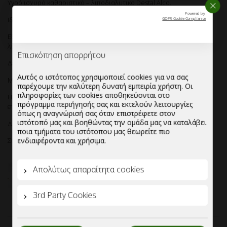
ΚΛΕΙ
Υγρό ισχυρό καθαριστικό – λιποδιαλυτικο Destal Alco.
Powered by
GDPR Cookie Compliance
Ιδιαίτερα κατάλληλο για κρύα κουζίνα.
Εξασφαλίζει αποδοτικό καθαρισμό,εξαφανίζοντας καμένους
λιπαρούς λεκέδες σε φούρνους, κουζίνες και σκεύη.
Δεν περιέχει χλώριο.
Επισκόπηση απορρήτου
Μπορεί να χρησιμοποιηθεί και με μηχανήματα υψηλής πίεσης.
Αυτός ο ιστότοπος χρησιμοποιεί cookies για να σας
παρέχουμε την καλύτερη δυνατή εμπειρία χρήστη. Οι
Η ειδική του σύνθεση το καθιστά ιδιαίτερα οικονομικό για
πληροφορίες των cookies αποθηκεύονται στο
επαγγελματική χρήση.
πρόγραμμα περιήγησής σας και εκτελούν λειτουργίες
όπως η αναγνώρισή σας όταν επιστρέφετε στον
Δοσολογία:10 gr ανά λίτρο νερού.
ιστότοπό μας και βοηθώντας την ομάδα μας να καταλάβει
Συσκευασία-Κιβωτιοποίηση:
ποια τμήματα του ιστότοπου μας θεωρείτε πιο
ενδιαφέροντα και χρήσιμα.
Κιβώτιο 2 δοχείων των 5kg.
Απολύτως απαραίτητα cookies
3rd Party Cookies