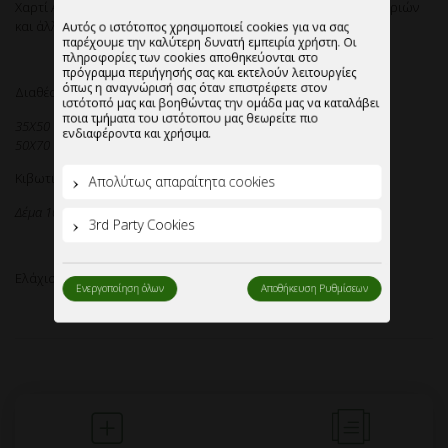
Χαρτί Αφής με τύπωμα Bakery,για περιτύλιγμα ψωμιού,κουλουριών
ιστότοπό μας και βοηθώντας την ομάδα μας να καταλάβει
και άλλων σκευασμάτων φούρνου-αρτοποιείου.
ποια τμήματα του ιστότοπου μας θεωρείτε πιο
ενδιαφέροντα και χρήσιμα.
Διαθέσιμο σε διαστάσεις:
Απολύτως απαραίτητα cookies
35Χ50
50Χ70
3rd Party Cookies
Κιβωτιοποίηση:
Δέμα 10kg.
Ενεργοποίηση όλων
Αποθήκευση Ρυθμίσεων
Ελάχιστη ποσότητα παραγγελίας:10 δέματα.