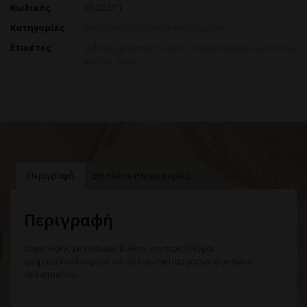
Κωδικός
00.02.071
Κατηγορίες
Αναλώσιμα
,
Χαρτιά περιτυλίγματος
Ετικέτες
bakery
,
αρτοποιεια
,
αφής
,
περιτυλίγματος
,
φουρνοι
,
φύλλο
,
χαρτί
Περιγραφή
Επιπλέον πληροφορίες
Περιγραφή
Χαρτί Αφής με τύπωμα Bakery,για περιτύλιγμα
ψωμιού,κουλουριών και άλλων σκευασμάτων φούρνου-
αρτοποιείου.