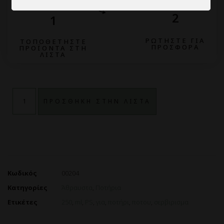
Ενεργοποίηση όλων
Αποθήκευση Ρυθμίσεων
2
1
ΡΩΤΗΣΤΕ ΓΙΑ
ΤΟΠΟΘΕΤΗΣΤΕ
ΠΡΟΣΦΟΡΑ
ΠΡΟΪΟΝΤΑ ΣΤΗ
ΛΙΣΤΑ
ΠΡΟΣΘΗΚΗ ΣΤΗΝ ΛΙΣΤΑ
Κωδικός
00204
Κατηγορίες
Άθραυστα
,
Ποτήρια
Ετικέτες
250
,
ml
,
PS
,
για
,
ποτήρι
,
ποτου
,
σερβιρισμα