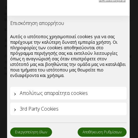
GDPR Cookie Compliance
Ελάχιστη ποσότητα παραγγελίας:1 παλέτα ,η οποία μπορεί να
περιλαμβάνει mix απο διάφανα ποτήρια ή να είναι ατόφια,να
περιλαμβάνει δηλαδή μόνο τον συγκεκριμένο κωδικό.
Κιβώτια ανά παλέτα:36
Επισκόπηση απορρήτου
Δυνατότητα βελτιστοποίησης τιμών για ποσότητες απο μια παλέτα
Αυτός ο ιστότοπος χρησιμοποιεί cookies για να σας
και άνω.
παρέχουμε την καλύτερη δυνατή εμπειρία χρήστη. Οι
πληροφορίες των cookies αποθηκεύονται στο
Για μεγαλύτερες ποσότητες-συνεργασία υπερχονδρικής,παρακαλούμε
πρόγραμμα περιήγησής σας και εκτελούν λειτουργίες
όπως αποστείλλετε το email σας στο info@mypackage.gr, ή
όπως η αναγνώρισή σας όταν επιστρέφετε στον
εναλλακτικά μπορείτε να συμπληρώσετε το πεδίο ζήτησης
ιστότοπό μας και βοηθώντας την ομάδα μας να καταλάβει
προσφοράς και να επικοινωνήσουμε μαζί σας.
ποια τμήματα του ιστότοπου μας θεωρείτε πιο
ενδιαφέροντα και χρήσιμα.
Απολύτως απαραίτητα cookies
3rd Party Cookies