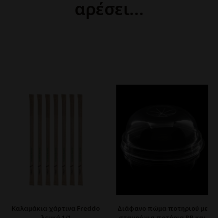
αρέσει…
Καλαμάκια χάρτινα Freddo
Διάφανο πώμα ποτηριού με
λευκά 1/1
σταυρό για ποτήρια P.P και