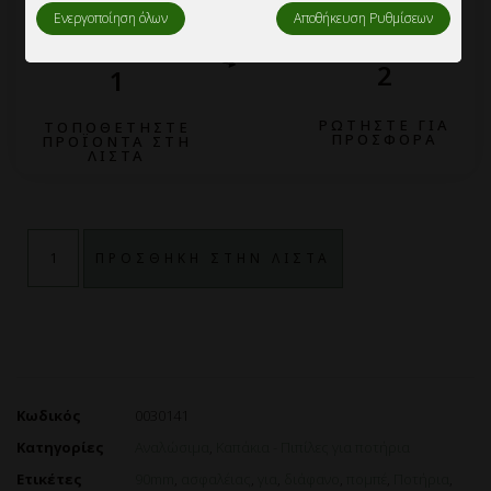
Ενεργοποίηση όλων
Αποθήκευση Ρυθμίσεων
2
1
ΡΩΤΗΣΤΕ ΓΙΑ
ΤΟΠΟΘΕΤΗΣΤΕ
ΠΡΟΣΦΟΡΑ
ΠΡΟΪΟΝΤΑ ΣΤΗ
ΛΙΣΤΑ
ΠΡΟΣΘΗΚΗ ΣΤΗΝ ΛΙΣΤΑ
Κωδικός
0030141
Κατηγορίες
Αναλώσιμα
,
Καπάκια - Πιπίλες για ποτήρια
Ετικέτες
90mm
,
ασφαλέιας
,
για
,
διάφανο
,
πομπέ
,
Ποτήρια
,