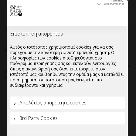
Powered by
GDPR Cookie Compliance
Κιβωτιοποίηση:40 συσκευασίες των 50 τεμαχίων/κιβώτιο.
Ελάχιστη ποσότητα παραγγελίας:1 παλέτα ,η οποία μπορεί να
περιλαμβάνει mix απο διάφανα καπάκια ή να είναι ατόφια,να
περιλαμβάνει δηλαδή μόνο τον συγκεκριμένο κωδικό.
Επισκόπηση απορρήτου
Κιβώτια ανά παλέτα:16
Αυτός ο ιστότοπος χρησιμοποιεί cookies για να σας
Δυνατότητα βελτιστοποίησης τιμών για ποσότητες απο μια παλέτα
παρέχουμε την καλύτερη δυνατή εμπειρία χρήστη. Οι
και άνω.
πληροφορίες των cookies αποθηκεύονται στο
πρόγραμμα περιήγησής σας και εκτελούν λειτουργίες
Για μεγαλύτερες ποσότητες-συνεργασία υπερχονδρικής,παρακαλούμε
όπως η αναγνώρισή σας όταν επιστρέφετε στον
όπως αποστείλλετε το email σας στο info@mypackage.gr, ή
ιστότοπό μας και βοηθώντας την ομάδα μας να καταλάβει
εναλλακτικά μπορείτε να συμπληρώσετε το πεδίο ζήτησης
ποια τμήματα του ιστότοπου μας θεωρείτε πιο
προσφοράς και να επικοινωνήσουμε μαζί σας.
ενδιαφέροντα και χρήσιμα.
Απολύτως απαραίτητα cookies
3rd Party Cookies