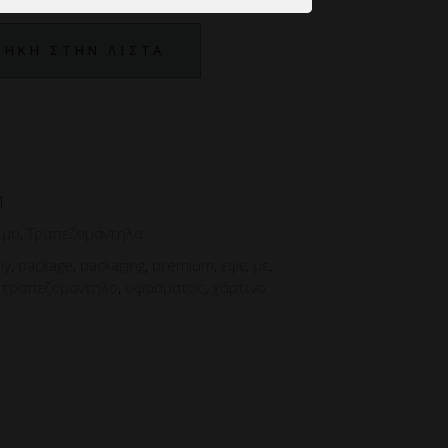
ΗΚΗ ΣΤΗΝ ΛΙΣΤΑ
1
ιμα
,
Τραπεζομάντηλα
my
,
package
,
packaging
,
premium
,
εφε
,
με
,
,
τραπεζομαντηλο
,
υφασματος
,
χάρτινο