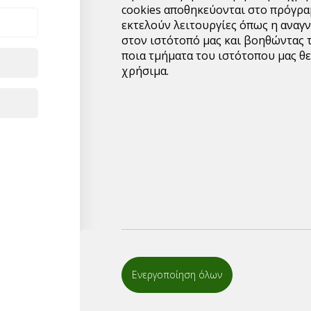
cookies αποθηκεύονται στο πρόγρα
Το προιόν μπορεί να εκ
εκτελούν λειτουργίες όπως η αναγ
σας.
στον ιστότοπό μας και βοηθώντας 
ποια τμήματα του ιστότοπου μας θε
Για περισσότερες πλη
χρήσιμα.
κατασκευές:info@mypac
1
ΤΟΠΟΘΕΤΗΣΤ
ΠΡΟΪΟΝΤΑ ΣΤ
Ενεργοποίηση όλων
ΛΙΣΤΑ