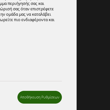
μμα περιήγησής σας και
τυπωθεί και με το λογότυπο της επιχειρησής
νώρισή σας όταν επιστρέφετε
την ομάδα μας να καταλάβει
ωρείτε πιο ενδιαφέροντα και
ροφορίες/custom
kage.gr
2
ΡΩΤΗΣΤΕ ΓΙΑ
Ε
ΠΡΟΣΦΟΡΑ
Η
Αποθήκευση Ρυθμίσεων