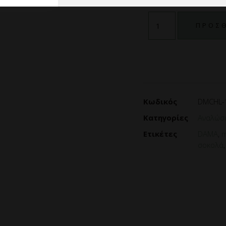
ΠΡΟΣΘ
Κωδικός
DMCHL-
Κατηγορίες
Αναλώσ
Ετικέτες
DAMA
,
σοκολά