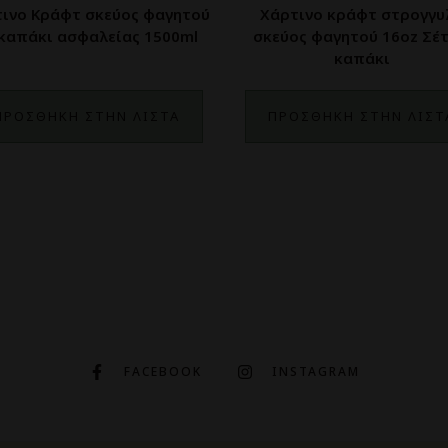
ινο Κράφτ σκεύος φαγητού
Χάρτινο κράφτ στρογγυ
 καπάκι ασφαλείας 1500ml
σκεύος φαγητού 16oz Σέτ
καπάκι
ΠΡΟΣΘΗΚΗ ΣΤΗΝ ΛΙΣΤΑ
ΠΡΟΣΘΗΚΗ ΣΤΗΝ ΛΙΣΤ
FACEBOOK
INSTAGRAM