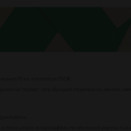
πίστρωση PE και πιστοποίηση FSC®.
υγρασία να “περάσει” στην εξωτερική επιφάνεια του σκεύους, κα
χίων/κιβώτιο.
,η οποία μπορεί να περιλαμβάνει mix απο κουτιά φαγητού ή να 