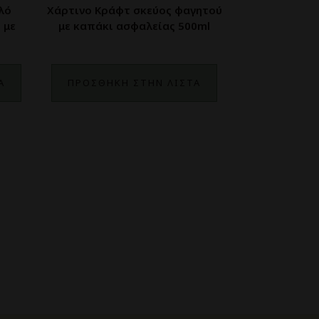
λό
Χάρτινο Κράφτ σκεύος φαγητού
 με
με καπάκι ασφαλείας 500ml
Α
ΠΡΟΣΘΗΚΗ ΣΤΗΝ ΛΙΣΤΑ