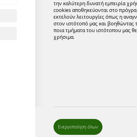
Κιβώτια ανά παλέτα:20
την καλύτερη δυνατή εμπειρία χρή
cookies αποθηκεύονται στο πρόγρα
Δυνατότητα βελτιστοπο
εκτελούν λειτουργίες όπως η αναγ
και άνω.
στον ιστότοπό μας και βοηθώντας 
ποια τμήματα του ιστότοπου μας θε
Για μεγαλύτερες ποσότ
χρήσιμα.
υπερχονδρικής,παρακα
αποστείλλετε το email 
μπορείτε να συμπληρώσ
επικοινωνήσουμε μαζί 
1
Ενεργοποίηση όλων