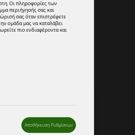
στη. Οι πληροφορίες των
μμα περιήγησής σας και
ίησης τιμών για ποσότητες απο μια παλέτα
νώρισή σας όταν επιστρέφετε
την ομάδα μας να καταλάβει
ωρείτε πιο ενδιαφέροντα και
ητες-συνεργασία
λούμε όπως επικοινωνήσετε μας
σας στο info@mypackage.gr, ή εναλλακτικά
ετε το πεδίο ζήτησης προσφοράς και να
σας.
2
Αποθήκευση Ρυθμίσεων