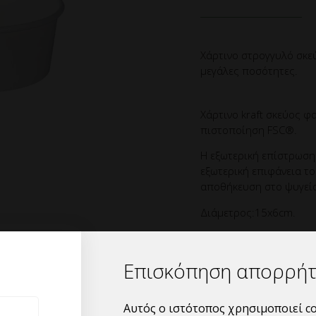
Χάρτινο στρογγυλό σκε
μεγάλες ποσότητες.
Χάρτινο kraft σκεύος φ
πιστοποίηση FSC®.
Η εξωτερική επίστρωση 
εξωτερική επιφάνεια το
αποθήκευση στο ψυγείο
Διάμετρος:15x6cm.
Κιβωτιοποίηση:6 συσκε
Ελάχιστη ποσότητα παρ
Επισκόπηση απορρή
περιλαμβάνει mix απο κ
περιλαμβάνει δηλαδή μ
Αυτός ο ιστότοπος χρησιμοποιεί co