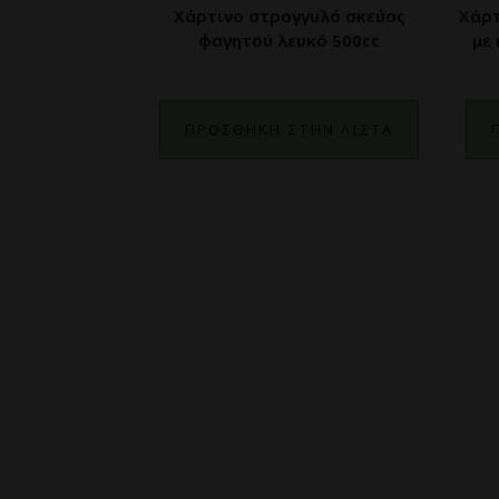
Χάρτινο στρογγυλό σκεύος
Χάρτ
φαγητού λευκό 500cc
με
ΠΡΟΣΘΗΚΗ ΣΤΗΝ ΛΙΣΤΑ