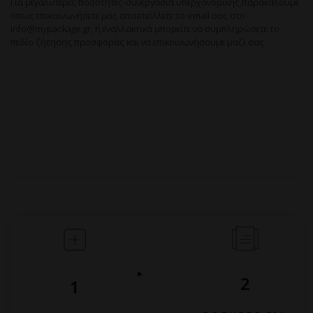
Για μεγαλύτερες ποσότητες-συνεργασία υπερχονδρικής,παρακαλούμε
όπως επικοινωνήσετε μας αποστείλλετε το email σας στο
info@mypackage.gr, ή εναλλακτικά μπορείτε να συμπληρώσετε το
πεδίο ζήτησης προσφοράς και να επικοινωνήσουμε μαζί σας.
2
1