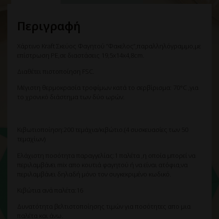
Περιγραφή
Χάρτινο Kraft Σκεύος Φαγητού ”Φακελος”,παραλληλόγραμμο,με
επίστρωση PE,σε διαστάσεις 19,5x14x4,8cm.
Διαθέτει πιστοποίηση FSC.
Μέγιστη θερμοκρασία τροφίμων κατά το σερβίρισμα: 70°C ,για
το χρονικό διάστημα των δύο ωρών.
Κιβωτιοποίηση:200 τεμάχια/κιβώτιο.(4 συσκευασίες των 50
τεμαχίων)
Ελάχιστη ποσότητα παραγγελίας:1 παλέτα ,η οποία μπορεί να
περιλαμβάνει mix απο κουτιά φαγητού ή να είναι ατόφια,να
περιλαμβάνει δηλαδή μόνο τον συγκεκριμένο κωδικό.
Κιβώτια ανά παλέτα:16
Δυνατότητα βελτιστοποίησης τιμών για ποσότητες απο μια
παλέτα και άνω.