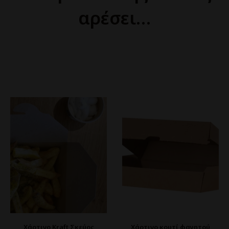
αρέσει…
Χάρτινο Kraft Σκεύος
Χάρτινο κουτί φαγητού