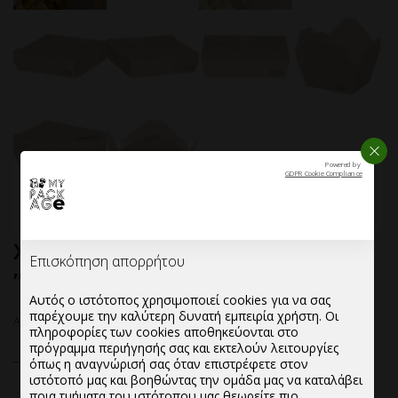
ΚΛΕΙ
Powered by
GDPR Cookie Compliance
Χάρτινο Kraft Σκεύος Φαγητού
Επισκόπηση απορρήτου
”Φάκελος”1500cc
Αυτός ο ιστότοπος χρησιμοποιεί cookies για να σας
παρέχουμε την καλύτερη δυνατή εμπειρία χρήστη. Οι
Αρχική σελίδα
—
Χάρτινο Kraft Σκεύος Φαγητού ”Φάκελος”1500cc
πληροφορίες των cookies αποθηκεύονται στο
πρόγραμμα περιήγησής σας και εκτελούν λειτουργίες
όπως η αναγνώρισή σας όταν επιστρέφετε στον
ιστότοπό μας και βοηθώντας την ομάδα μας να καταλάβει
ποια τμήματα του ιστότοπου μας θεωρείτε πιο