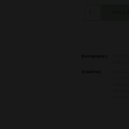
ΠΡΟΣΘ
Κατηγορίες
Κουτιά
,
Φαγητο
Ετικέτες
away
,
b
innovati
take
,
αε
καινοτό
πίατο
,
τ