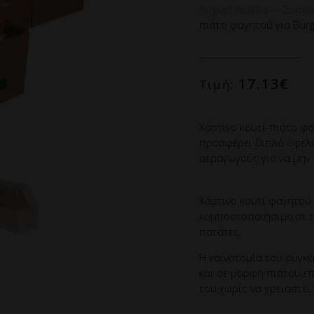
Αρχική σελίδα
—
Συσκε
πιάτο φαγητού για Bur
17.13
€
Τιμή:
Χάρτινο κουτί-πιάτο φα
προσφέρει διπλό όφελο
αεραγωγούς για να μην 
Χάρτινο κουτί φαγητού
κομποστοποιήσιμο,σε τ
πατάτες.
Η καινοτομία του συγκεκ
και σε μορφή πιάτου,ε
του,χωρίς να χρειαστεί