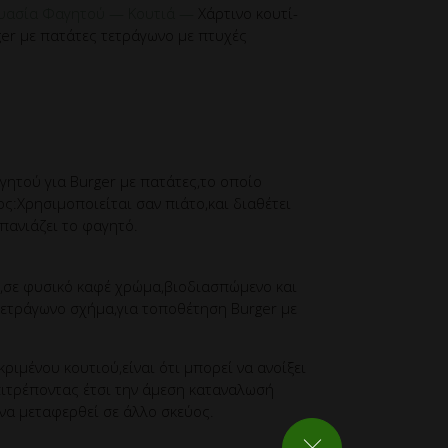
υασία Φαγητού
—
Κουτιά
—
Χάρτινο κουτί-
ger με πατάτες τετράγωνο με πτυχές
γητού για Burger με πατάτες,το οποίο
ς:Χρησιμοποιείται σαν πιάτο,και διαθέτει
πανιάζει το φαγητό.
 ,σε φυσικό καφέ χρώμα,βιοδιασπώμενο και
ετράγωνο σχήμα,για τοποθέτηση Burger με
ριμένου κουτιού,είναι ότι μπορεί να ανοίξει
πιτρέποντας έτσι την άμεση καταναλωσή
 να μεταφερθεί σε άλλο σκεύος.
ΚΛΕΙΣΙΜΟ ΡΥΘΜΙΣΕΩΝ