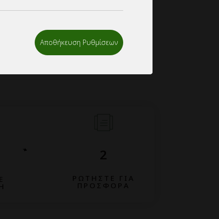
είλλετε το email σας στο info@mypackage.gr, ή
συμπληρώσετε το πεδίο ζήτησης προσφοράς και να
.
Αποθήκευση Ρυθμίσεων
2
ΡΩΤΗΣΤΕ ΓΙΑ
Ε
ΠΡΟΣΦΟΡΑ
Η