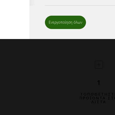
επικοινωνήσετε μας αποστ
εναλλακτικά μπορείτε να 
επικοινωνήσουμε μαζί σας
Ενεργοποίηση όλων
1
ΤΟΠΟΘΕΤΗΣΤ
ΠΡΟΪΟΝΤΑ ΣΤ
ΛΙΣΤΑ