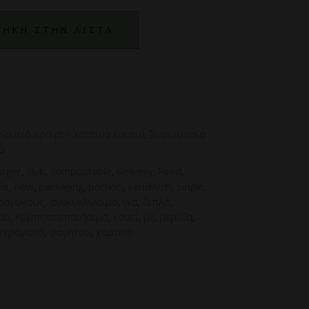
ΗΚΗ ΣΤΗΝ ΛΙΣΤΑ
Κουτιά Κράφτ - Χάρτινα κουτιά
,
Συσκευασία
ύ
urger
,
club
,
compostable
,
delivery
,
Food
,
ve
,
new
,
packaging
,
portion
,
sandwich
,
single
,
ραγωγους
,
ανακυκλωσιμο
,
για
,
διπλό
,
μο
,
Κομποστοποιήσιμο
,
κουτί
,
με
,
μερίδα
,
ετράγωνο
,
φαγητού
,
χάρτινο