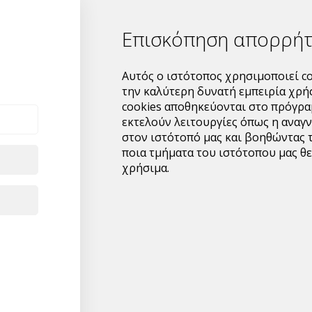
Διαθέτει αεραγωγούς,ώσ
Επισκόπηση απορρή
πανιάζουν τα τρόφιμα.
Χωρίς πλαστική επίστρ
Αυτός ο ιστότοπος χρησιμοποιεί co
χαρτόνι,για ιδιαίτερη α
την καλύτερη δυνατή εμπειρία χρή
cookies αποθηκεύονται στο πρόγρα
Η επιφανειακή στρώση χ
εκτελούν λειτουργίες όπως η αναγ
κυκλοφορεί ο αέρας και
στον ιστότοπό μας και βοηθώντας 
Διαστάσεις:24x12x10c
ποια τμήματα του ιστότοπου μας θε
χρήσιμα.
Κιβωτιοποίηση:1 συσκε
Ελάχιστη ποσότητα παραγ
περιλαμβάνει mix απο κου
δηλαδή μόνο τον συγκεκ
Κιβώτια ανά παλέτα:60.
Δυνατότητα βελτιστοποίησ
Για μεγαλύτερες ποσότητ