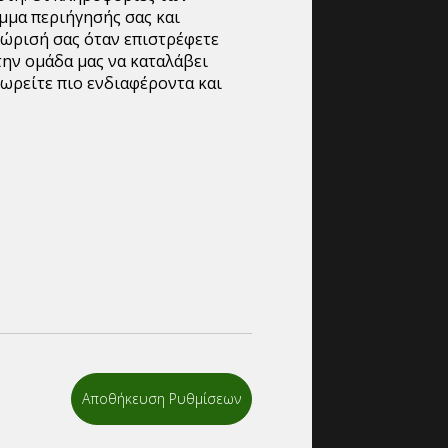
μμα περιήγησής σας και
νώρισή σας όταν επιστρέφετε
την ομάδα μας να καταλάβει
ωρείτε πιο ενδιαφέροντα και
α αυτοκινήτων PREMIUM WAX.
 για κέρωμα-απωθητικό νερού ,με γυαλάδα
α ακόμη και σε μαύρο χρώμα με βερνίκι
επιφάνειες αυτοκινήτων, επαγγελματικά
Αποθήκευση Ρυθμίσεων
2 ml/Lt)