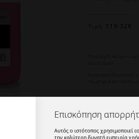
119.32
€
Τιμή:
Υπερσυμπυκνωμένο υγρό
που διαρκεί.
Εφαρμογή:Εξωτερικές ε
πλυντήρια αυτοκινήτων
Επισκόπηση απορρή
Αυτός ο ιστότοπος χρησιμοποιεί co
την καλύτερη δυνατή εμπειρία χρή