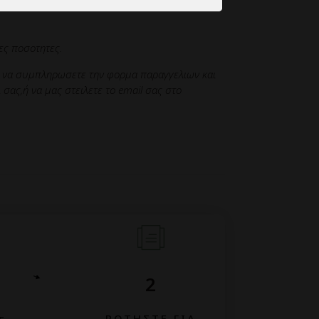
ες ποσοτητες.
ε να συμπληρωσετε την φορμα παραγγελιων και
σας,ή να μας στειλετε το email σας στο
2
ΡΩΤΗΣΤΕ ΓΙΑ