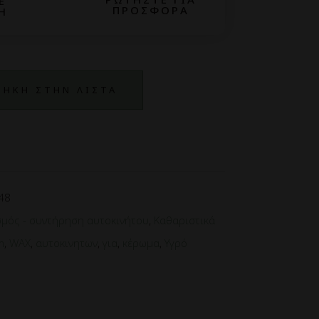
Ε
ΠΡΟΣΦΟΡΑ
Η
ΗΚΗ ΣΤΗΝ ΛΙΣΤΑ
48
μός - συντήρηση αυτοκινήτου
,
Καθαριστικά
m
,
WAX
,
αυτοκινητων
,
για
,
κέρωμα
,
Υγρό