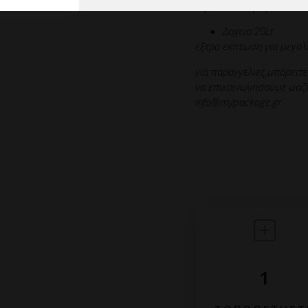
Κιβωτιοποιηση:
Δοχειο 20Lt
εξτρα εκπτωση για μεγαλ
για παραγγελιες,μπορειτ
να επικοινωνησουμε μαζι 
info@mypackage.gr
1