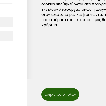
cookies αποθηκεύονται στο πρόγρα
εκτελούν λειτουργίες όπως η αναγ
στον ιστότοπό μας και βοηθώντας 
ποια τμήματα του ιστότοπου μας θε
χρήσιμα.
Yγρό για κέρωμ
Υπερσυμπυκνωμένο υγρό
που διαρκεί.
Με άριστα αποτελέσματ
διπλής επίστρωσης.
Εφαρμογή: εξωτερικές 
πλυντήρια αυτοκινήτων
Ενεργοποίηση όλων
Δοσολογία: 0.1-0.2% (1-