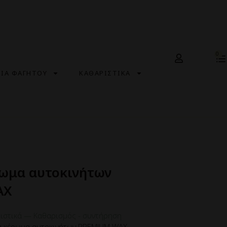
0
ΣΙΑ ΦΑΓΗΤΟΥ
ΚΑΘΑΡΙΣΤΙΚΑ
ρωμα αυτοκινήτων
AX
ιστικά
—
Καθαρισμός - συντήρηση
ια κέρωμα αυτοκινήτων PREMIUM WAX